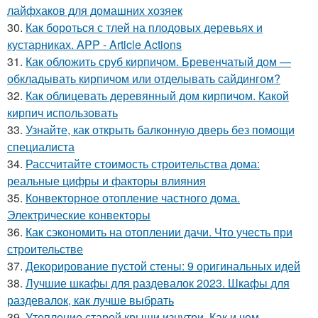
лайфхаков для домашних хозяек
30.
Как бороться с тлей на плодовых деревьях и
кустарниках. APP - Article Actions
31.
Как обложить сруб кирпичом. Бревенчатый дом —
обкладывать кирпичом или отделывать сайдингом?
32.
Как облицевать деревянный дом кирпичом. Какой
кирпич использовать
33.
Узнайте, как открыть балконную дверь без помощи
специалиста
34.
Рассчитайте стоимость строительства дома:
реальные цифры и факторы влияния
35.
Конвекторное отопление частного дома.
Электрические конвекторы
36.
Как сэкономить на отоплении дачи. Что учесть при
строительстве
37.
Декорирование пустой стены: 9 оригинальных идей
38.
Лучшие шкафы для раздевалок 2023. Шкафы для
раздевалок, как лучше выбрать
39.
Утепление старой крыши изнутри. Как и чем