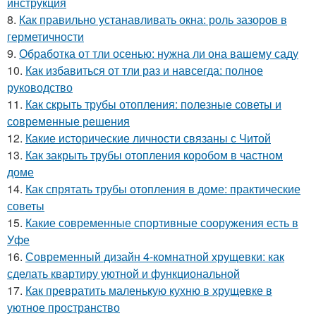
инструкция
8.
Как правильно устанавливать окна: роль зазоров в
герметичности
9.
Обработка от тли осенью: нужна ли она вашему саду
10.
Как избавиться от тли раз и навсегда: полное
руководство
11.
Как скрыть трубы отопления: полезные советы и
современные решения
12.
Какие исторические личности связаны с Читой
13.
Как закрыть трубы отопления коробом в частном
доме
14.
Как спрятать трубы отопления в доме: практические
советы
15.
Какие современные спортивные сооружения есть в
Уфе
16.
Современный дизайн 4-комнатной хрущевки: как
сделать квартиру уютной и функциональной
17.
Как превратить маленькую кухню в хрущевке в
уютное пространство