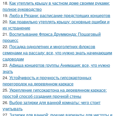
18.
Как утеплить крышу в частном доме своими руками:
полное руководство
19.
Любэ в Рязани: расписание предстоящих концертов
20.
Как правильно утеплять крышу: основные ошибки и
их устранение
21.
Воспитывание Флокса Друммонда: Пошаговый
процесс
22.
Посадка однолетних и многолетних флоксов
семенами на рассаду: все, что нужно знать начинающим
садоводам
23.
Афиша концертов группы Анимация: все, что нужно
знать
24.
Устойчивость и прочность гипсокартонных
перегородок на деревянном каркасе
25.
Укрепление гипсокартона на деревянном каркасе:
простой способ создания прочной стены
26.
Выбор затирки для ванной комнаты: чего стоит
учитывать
27.
Затирки для ванной: лучшие варианты для чистоты и