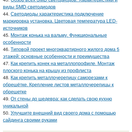
виды SMD-светодиодов
44.
Светодиоды характеристика подключение
маркировка установка. Цветовая температура LED-
источников
45.
Монтаж конька на вальму. Функциональные
особенности
46.
Типовой проект многоквартирного жилого дома 5
этажей: основные особенности и преимущества
47.
Как крепить конек на металлопрофиле. Монтаж
плоского конька на крышу из профлиста
48.
Как крепить металлочерепицу саморезами к
обрешётке. Крепление листов металлочерепицы к
обрешетке
49.
От стены до шедевра: как сделать свою кухню
уникальной
50.
Улучшите внешний вид своего дома с помощью
сайдинга своими руками