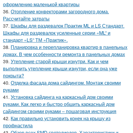
оформлению маленькой квартиры
36.
Отопление конвекторами загородного дома.
Рассчитайте затраты
37.
Шкафы для раздевалок Практик ML и LS Стандарт.
Шкафы для раздевалок усиленные серии «ML” и
стандарт «LS” ТМ «Практик».
38.
Планировка и перепланировка квартир в панельных
домах. В чем особенности ремонта в панельных домах
39.
Утепление старой крыши изнутри. Как и чем
выполнить утепление крыши изнутри, если она уже
покрыта?
40.
Отделка фасада дома сайдингом. Монтаж своими
руками
41.
Установка сайдинга на каркасный дом своими
руками. Как легко и быстро обшить каркасный дом
сайдингом своими руками – пошаговая инструкция
42.
Как правильно установить конек на крышу из
профнастила
43.
Обзор всех SMD светодиодов. Характеристики и