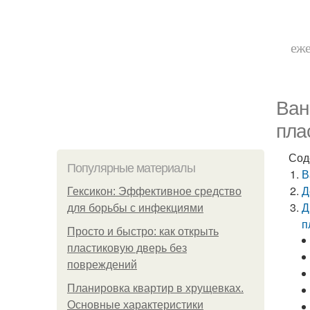
еже
Ван
пла
Сод
Популярные материалы
В
Д
Гексикон: Эффективное средство
Д
для борьбы с инфекциями
п
Просто и быстро: как открыть
пластиковую дверь без
повреждений
Планировка квартир в хрущевках.
Основные характеристики