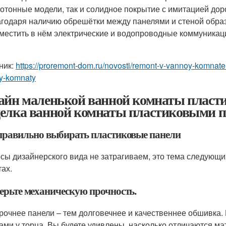
отонные модели, так и солидное покрытие с имитацией дор
годаря наличию обрешётки между панелями и стеной обра
местить в нём электрические и водопроводные коммуникац
ник:
https://proremont-dom.ru/novosti/remont-v-vannoy-komnate-
y-komnaty
айн маленькой ванной комнаты пласти
елка ванной комнаты пластиковыми п
правильно выбирать пластиковые панели
сы дизайнерского вида не затрагиваем, это тема следующи
тах.
ерьте механическую прочность.
рочнее панели – тем долговечнее и качественнее обшивка. 
ами у торца. Вы будете удивлены, насколько отличаются ма