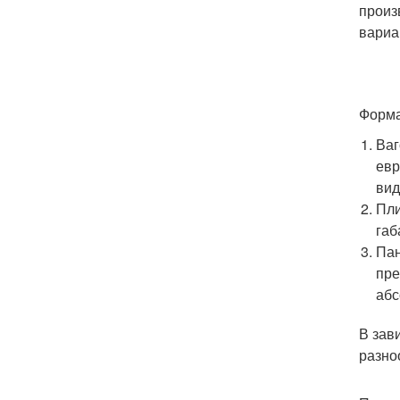
произ
вариа
Форма
Ваг
евр
вид
Пли
габ
Пан
пре
абс
В зав
разно