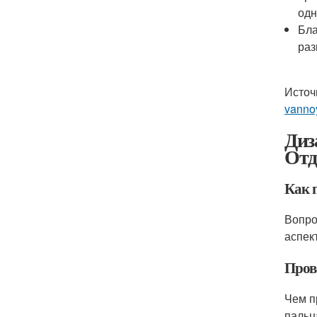
одн
Бла
раз
Источ
vanno
Диз
Отд
Как 
Вопро
аспек
Пров
Чем п
пальц