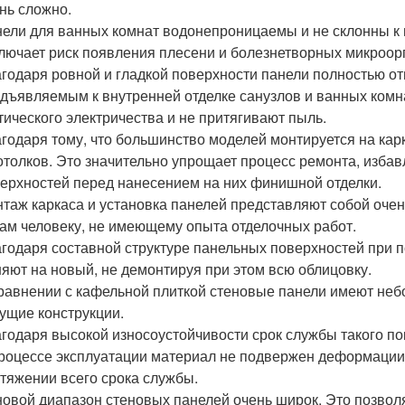
нь сложно.
ели для ванных комнат водонепроницаемы и не склонны к 
лючает риск появления плесени и болезнетворных микроор
годаря ровной и гладкой поверхности панели полностью от
дъявляемым к внутренней отделке санузлов и ванных комна
тического электричества и не притягивают пыль.
годаря тому, что большинство моделей монтируется на кар
отолков. Это значительно упрощает процесс ремонта, избав
ерхностей перед нанесением на них финишной отделки.
таж каркаса и установка панелей представляют собой очен
ам человеку, не имеющему опыта отделочных работ.
годаря составной структуре панельных поверхностей при п
яют на новый, не демонтируя при этом всю облицовку.
равнении с кафельной плиткой стеновые панели имеют небо
ущие конструкции.
годаря высокой износоустойчивости срок службы такого пок
роцессе эксплуатации материал не подвержен деформации
тяжении всего срока службы.
овой диапазон стеновых панелей очень широк. Это позволя