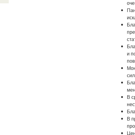
оче
Пан
иск
Бла
пре
ста
Бла
и п
пов
Мон
сил
Бла
мен
В с
нес
Бла
В п
про
Цен