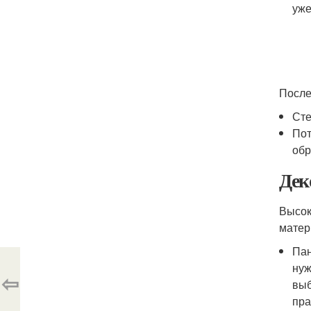
уже
После
Сте
Пот
обр
Дек
Высок
матер
Пан
нуж
⇦
выб
пра