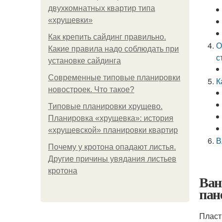
двухкомнатных квартир типа
«хрущевки»
Как крепить сайдинг правильно.
О
Какие правила надо соблюдать при
с
установке сайдинга
Современные типовые планировки
К
новостроек. Что такое?
Типовые планировки хрущево.
Планировка «хрущевка»: история
«хрущевской» планировки квартир
В
Почему у кротона опадают листья.
Другие причины увядания листьев
кротона
Ван
пан
Пласт