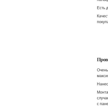
Есть 
Качес
покуп
Прове
Очень
макси
Нанес
Монта
случа
с пан