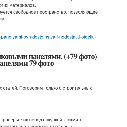
огих материалов.
зуется свободное пространство, позволяющее
ии.
panelyami-pvh-dostoinstva-i-nedostatki-otdelki-
ковыми панелями. (+79 фото)
анелями 79 фото
х статей. Поговорим только о строительных
Проверьте их перед покупкой, сожмите
териалы вне зависимости от цены.