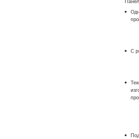
Панел
Одн
про
С р
Тек
изг
про
Под