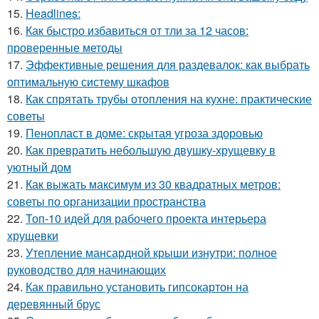
15.
Headlines:
16.
Как быстро избавиться от тли за 12 часов:
проверенные методы
17.
Эффективные решения для раздевалок: как выбрать
оптимальную систему шкафов
18.
Как спрятать трубы отопления на кухне: практические
советы
19.
Пенопласт в доме: скрытая угроза здоровью
20.
Как превратить небольшую двушку-хрущевку в
уютный дом
21.
Как выжать максимум из 30 квадратных метров:
советы по организации пространства
22.
Топ-10 идей для рабочего проекта интерьера
хрущевки
23.
Утепление мансардной крыши изнутри: полное
руководство для начинающих
24.
Как правильно установить гипсокартон на
деревянный брус