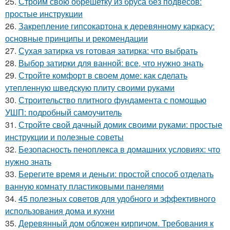
25.
Строим свою обрешетку из бруса без подвесов:
простые инструкции
26.
Закрепление гипсокартона к деревянному каркасу:
основные принципы и рекомендации
27.
Сухая затирка vs готовая затирка: что выбрать
28.
Выбор затирки для ванной: все, что нужно знать
29.
Стройте комфорт в своем доме: как сделать
утепленную шведскую плиту своими руками
30.
Строительство плитного фундамента с помощью
УШП: подробный самоучитель
31.
Стройте свой дачный домик своими руками: простые
инструкции и полезные советы
32.
Безопасность пеноплекса в домашних условиях: что
нужно знать
33.
Берегите время и деньги: простой способ отделать
ванную комнату пластиковыми панелями
34.
45 полезных советов для удобного и эффективного
использования дома и кухни
35.
Деревянный дом обложен кирпичом. Требования к