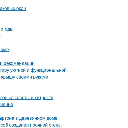
тиковых окон
методы
ты
доме
 и рекомендации
ртиру уютной и функциональной
ю крышу своими руками
лезные советы и хитрости
енение
картона в деревянном доме
особ создания прочной стены