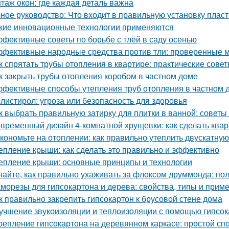
таж окон: где каждая деталь важна
ное руководство: Что входит в правильную установку плас
кие инновационные технологии применяются
фективные советы по борьбе с тлёй в саду осенью
фективные народные средства против тли: проверенные 
к спрятать трубы отопления в квартире: практические сове
к закрыть трубы отопления коробом в частном доме
фективные способы утепления труб отопления в частном 
листирол: угроза или безопасность для здоровья
к выбрать правильную затирку для плитки в ванной: советы
временный дизайн 4-комнатной хрущевки: как сделать ква
кономьте на отоплении: как правильно утеплить двускатну
епление крыши: как сделать это правильно и эффективно
епление крыши: основные принципы и технологии
найте, как правильно ухаживать за флоксом друммонда: по
морезы для гипсокартона и дерева: свойства, типы и прим
к правильно закрепить гипсокартон к брусовой стене дома
учшение звукоизоляции и теплоизоляции с помощью гипсо
репление гипсокартона на деревянном каркасе: простой сп