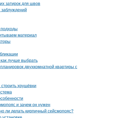
их затирок для швов
 заблуждений
и подходы
читываем материал
кторы
убликации
 как лучше выбрать
 планировок двухкомнатной квартиры с
и строить хрущёвки
истема
особенности
рмопояс и зачем он нужен
жно ли делать кирпичный сейсмопояс?
о установке