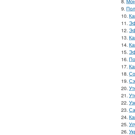
8.
Мон
9.
Пол
10.
Ка
11.
Эф
12.
Эф
13.
Ка
14.
Ка
15.
Эф
16.
По
17.
Ка
18.
Со
19.
Сэ
20.
Ут
21.
Ут
22.
Уз
23.
Са
24.
Ка
25.
Ул
26.
Ук