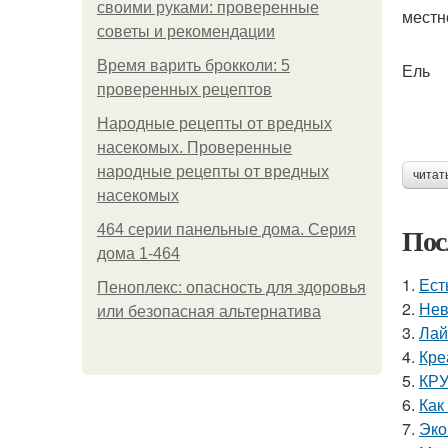
своими руками: проверенные
местно
советы и рекомендации
Время варить брокколи: 5
Ель
проверенных рецептов
Народные рецепты от вредных
насекомых. Проверенные
народные рецепты от вредных
читат
насекомых
Пос
464 серии панельные дома. Серия
дома 1-464
1.
Ест
Пеноплекс: опасность для здоровья
2.
Нев
или безопасная альтернатива
3.
Лай
4.
Кре
5.
КРУ
6.
Как
7.
Эко