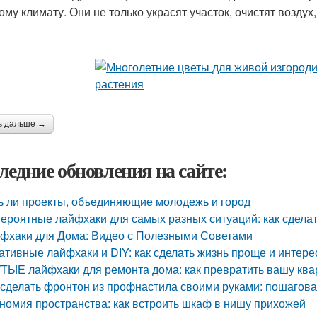
му климату. Они не только украсят участок, очистят воздух,
ь дальше →
ледние обновления на сайте:
ь ли проекты, объединяющие молодежь и город
ероятные лайфхаки для самых разных ситуаций: как сдела
фхаки для Дома: Видео с Полезными Советами
ативные лайфхаки и DIY: как сделать жизнь проще и интере
ТЫЕ лайфхаки для ремонта дома: как превратить вашу квар
 сделать фронтон из профнастила своими руками: пошагова
номия пространства: как встроить шкаф в нишу прихожей