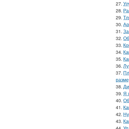
27.
Ул
28.
Ра
29.
Тл
30.
Ар
31.
За
32.
Об
33.
Ко
34.
Ка
35.
Ка
36.
Лу
37.
Пл
разм
38.
Ди
39.
Я 
40.
Об
41.
Ка
42.
Ну
43.
Ка
44.
Уп