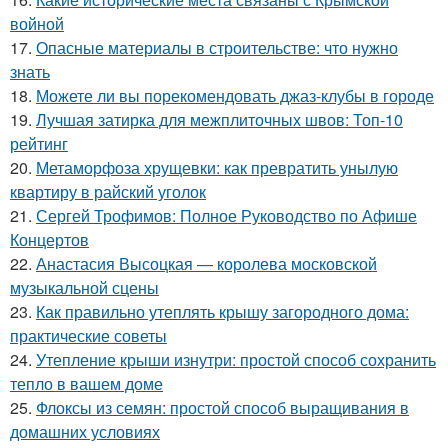
войной
17.
Опасные материалы в строительстве: что нужно
знать
18.
Можете ли вы порекомендовать джаз-клубы в городе
19.
Лучшая затирка для межплиточных швов: Топ-10
рейтинг
20.
Метаморфоза хрущевки: как превратить унылую
квартиру в райский уголок
21.
Сергей Трофимов: Полное Руководство по Афише
Концертов
22.
Анастасия Высоцкая — королева московской
музыкальной сцены
23.
Как правильно утеплять крышу загородного дома:
практические советы
24.
Утепление крыши изнутри: простой способ сохранить
тепло в вашем доме
25.
Флоксы из семян: простой способ выращивания в
домашних условиях