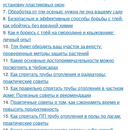
установку пластиковых окон
7.
Обработка от тли осенью: нужна ли она вашему саду
8.
Безопасные и эффективные способы борьбы с тлей:
как обойтись без вредной химии
9.
Как я борюсь с тлёй на смородине и крыжовнике:
личный опыт
10.
Тля будет обходить ваш участок за версту:
проверенные методы защиты растений
11.
Какие основные достопримечательности можно
посмотреть в Чебоксарах
12.
Как спрятать трубы отопления и радиаторы:
практические советы
13.
Как правильно спрятать трубы отопления в частном
доме: Полезные советы и рекомендации
14.
Практичные советы о том, как сэкономить время и
повысить продуктивность
15.
Как спрятать ПП трубу отопления в полы по лагам:
практические советы
16.
Какие исторические места связаны с Крымской