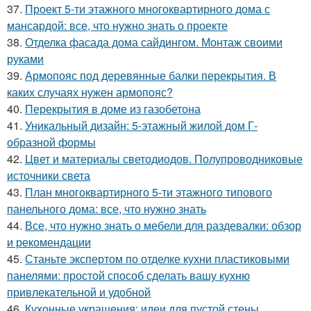
37.
Проект 5-ти этажного многоквартирного дома с
мансардой: все, что нужно знать о проекте
38.
Отделка фасада дома сайдингом. Монтаж своими
руками
39.
Армопояс под деревянные балки перекрытия. В
каких случаях нужен армопояс?
40.
Перекрытия в доме из газобетона
41.
Уникальный дизайн: 5-этажный жилой дом Г-
образной формы
42.
Цвет и материалы светодиодов. Полупроводниковые
источники света
43.
План многоквартирного 5-ти этажного типового
панельного дома: все, что нужно знать
44.
Все, что нужно знать о мебели для раздевалки: обзор
и рекомендации
45.
Станьте экспертом по отделке кухни пластиковыми
панелями: простой способ сделать вашу кухню
привлекательной и удобной
46.
Кухонные украшения: идеи для пустой стены