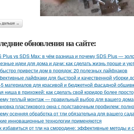
ь дальше →
ледние обновления на сайте:
 Plus vs SDS Max: в чём разница и почему SDS Plus — зол
езные идеи для дома и дачи: как сделать жизнь проще и ую
 быстро привести дом в порядок: 20 полезных лайфхаков
ективные лайфхаки для быстрой и качественной уборки д
-5 материалов для красивой и бюджетной фасадной обшив
ая ниша в прихожей: как сделать свой коридор более прост
ему теплый монтаж — правильный выбор для вашего дома
ановка пластикового окна с подставочным профилем: полн
ему осенняя обработка от тли обязательна для вашего сад
кие инновационные технологии применяются
к избавиться от тли на смородине: эффективные методы и 