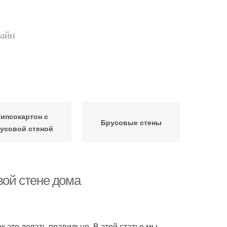
зайн
Гипсокартон с
Брусовые стены
усовой стеной
вой стене дома
к это делать правильно. В этой статье мы