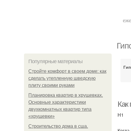
еже
Гип
Популярные материалы
Гип
Стройте комфорт в своем доме: как
сделать утепленную шведскую
плиту своими руками
Планировка квартир в хрущевках.
Основные характеристики
Как 
двухкомнатных квартир типа
H1
«хрущевки»
Строительство дома в сша.
Когда