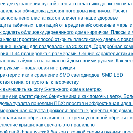
еи для украшения пустой стены: от классики до эксклюзива
авильная облицовка деревянного дома кирпичом. Расчет
асность пенопласта: как он влияет на наше здоровье
щита табачных плантаций от вредителей: основные меры 
к сделать облицовку деревянного дома кирпичом. Плюсы и
з ключа: простой способ открыть пластиковую дверь с по
чшие шкафы для раздевалок на 2023 год. Гардеробная ком
рия П-44 планировка с размерами. Общие характеристики 
тановка сайдинга на каркасный дом своими руками. Как ле
и руками – пошаговая инструкция
рактеристики и сравнение SMD светодиодов. SMD LED
стая стена: от пустоты к творчеству
к вычислить высоту 5-этажного дома в метрах
чему не растет фикус бенджамина и как помочь цветку. Бол
делка туалета панелями ПВХ: простая и эффективная идея
мороженная капуста брокколи: простые рецепты для дома
к правильно обрезать вишню: секреты успешной обрезки с
епление крыши: как сделать это правильно
рой свой французский балкон с ковкой своими руками: прос