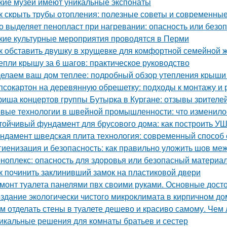
кие музеи имеют уникальные экспонаты
к скрыть трубы отопления: полезные советы и современны
о выделяет пенопласт при нагревании: опасность или безо
кие культурные мероприятия проводятся в Перми
к обставить двушку в хрущевке для комфортной семейной 
епли крышу за 6 шагов: практическое руководство
елаем ваш дом теплее: подробный обзор утепления крыши
псокартон на деревянную обрешетку: подходы к монтажу и 
иша концертов группы Бутырка в Кургане: отзывы зрителе
вые технологии в швейной промышленности: что изменило
тойчивый фундамент для брусового дома: как построить У
ндамент шведская плита технология: современный способ 
гиенизация и безопасность: как правильно уложить шов меж
ноплекс: опасность для здоровья или безопасный материа
к починить заклинивший замок на пластиковой двери
монт туалета панелями пвх своими руками. Основные дост
здание экологически чистого микроклимата в кирпичном до
м отделать стены в туалете дешево и красиво самому. Чем 
икальные решения для комнаты братьев и сестер