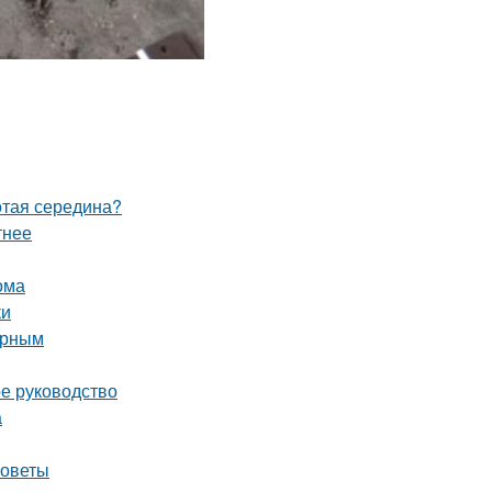
отая середина?
тнее
ома
ки
орным
ое руководство
а
советы