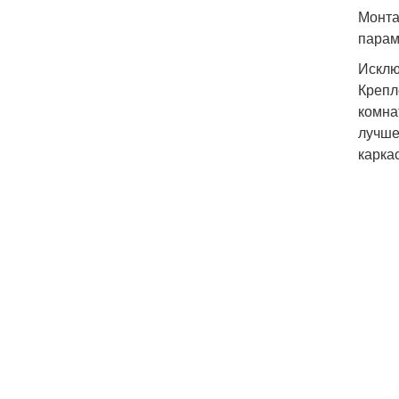
Монта
парам
Исклю
Крепл
комна
лучше
карка