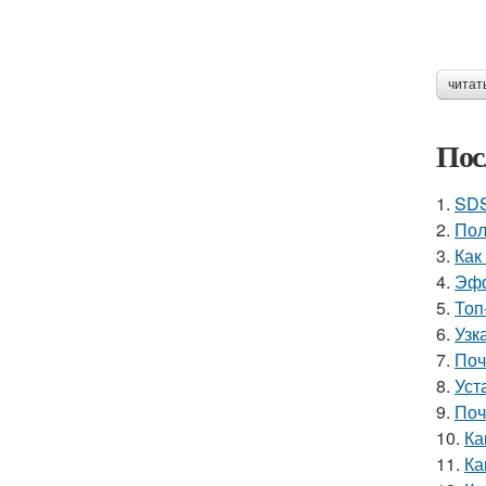
читат
Пос
1.
SDS
2.
Пол
3.
Как
4.
Эфф
5.
Топ
6.
Узк
7.
Поч
8.
Уст
9.
Поч
10.
Ка
11.
Ка