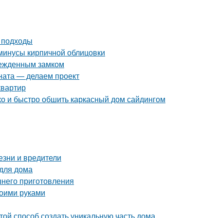
и подходы
 минусы кирпичной облицовки
врежденным замком
ната — делаем проект
квартир
гко и быстро обшить каркасный дом сайдингом
езни и вредители
 для дома
шнего приготовления
воими руками
той способ создать уникальную часть дома