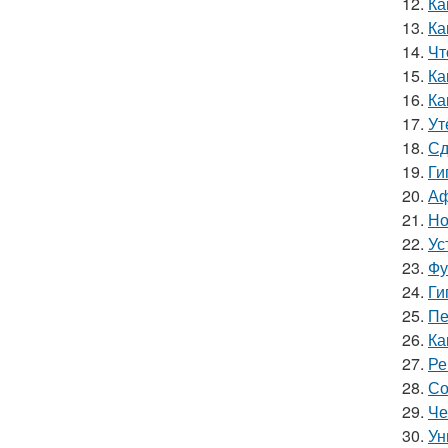
12.
Ка
13.
Ка
14.
Чт
15.
Ка
16.
Ка
17.
Ут
18.
Сд
19.
Ги
20.
Аф
21.
Но
22.
Ус
23.
Фу
24.
Ги
25.
Пе
26.
Ка
27.
Ре
28.
Со
29.
Че
30.
Ун