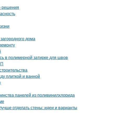
е решения
пасность
жизни
 загородного дома
ремонту
й
сь в полимерной затирке для швов
ШП
строительства
ду плиткой и ванной
л
оинства панелей из поливинилхлорида
ме
лучше отделать стены: идеи и варианты