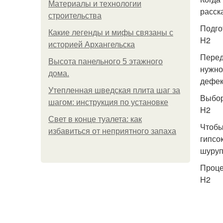
Материалы и технологии
расск
строительства
Подго
Какие легенды и мифы связаны с
H2
историей Архангельска
Перед
Высота панельного 5 этажного
нужно
дома.
дефек
Утепленная шведская плита шаг за
Выбор
шагом: инструкция по установке
H2
Свет в конце туалета: как
Чтобы
избавиться от неприятного запаха
гипсо
шуруп
Проце
H2