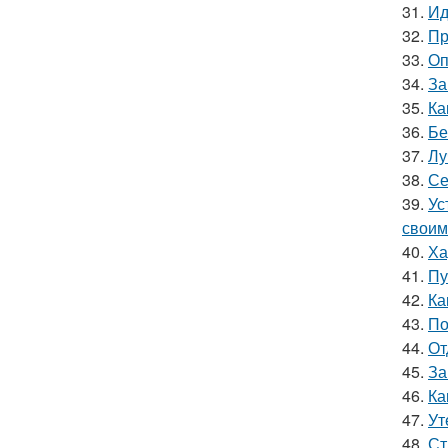
31.
Ид
32.
Пр
33.
Оп
34.
За
35.
Ка
36.
Бе
37.
Лу
38.
Се
39.
Ус
своим
40.
Ха
41.
Пу
42.
Ка
43.
По
44.
От
45.
За
46.
Ка
47.
Ут
48.
Ст