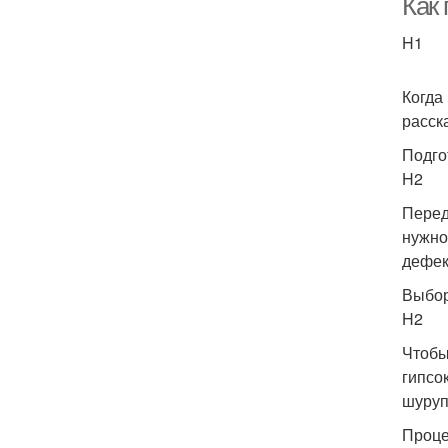
Как 
H1
Когда
расск
Подго
H2
Перед
нужно
дефек
Выбор
H2
Чтобы
гипсо
шуруп
Проце