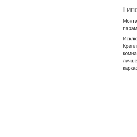
Гип
Монта
парам
Исклю
Крепл
комна
лучше
карка