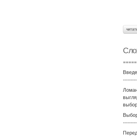
читат
Сло
=====
Введ
---------
Ломан
выгля
выбор
Выбор
---------
Перед