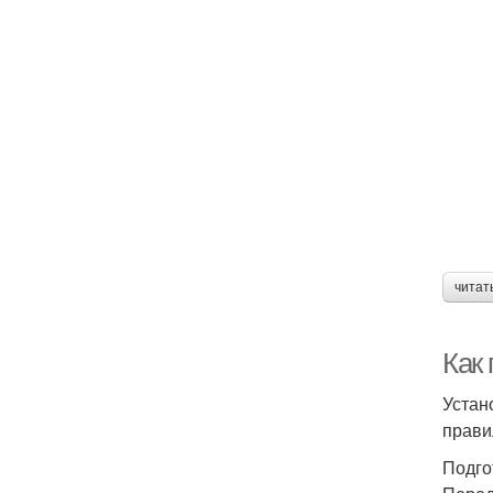
читат
Как
Устан
прави
Подго