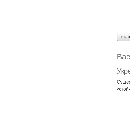
читат
Вас
Укр
Сущес
устой