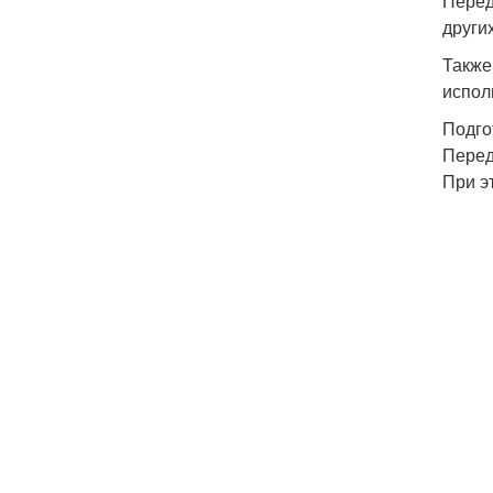
Перед
други
Также
испол
Подго
Перед
При э