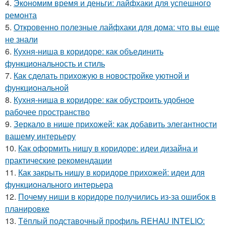
4.
Экономим время и деньги: лайфхаки для успешного
ремонта
5.
Откровенно полезные лайфхаки для дома: что вы еще
не знали
6.
Кухня-ниша в коридоре: как объединить
функциональность и стиль
7.
Как сделать прихожую в новостройке уютной и
функциональной
8.
Кухня-ниша в коридоре: как обустроить удобное
рабочее пространство
9.
Зеркало в нише прихожей: как добавить элегантности
вашему интерьеру
10.
Как оформить нишу в коридоре: идеи дизайна и
практические рекомендации
11.
Как закрыть нишу в коридоре прихожей: идеи для
функционального интерьера
12.
Почему ниши в коридоре получились из-за ошибок в
планировке
13.
Тёплый подставочный профиль REHAU INTELIO: