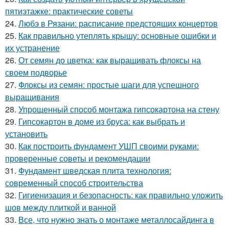
пятиэтажке: практические советы
24.
Любэ в Рязани: расписание предстоящих концертов
25.
Как правильно утеплять крышу: основные ошибки и
их устранение
26.
От семян до цветка: как выращивать флоксы на
своем подворье
27.
Флоксы из семян: простые шаги для успешного
выращивания
28.
Упрощенный способ монтажа гипсокартона на стену
29.
Гипсокартон в доме из бруса: как выбрать и
установить
30.
Как построить фундамент УШП своими руками:
проверенные советы и рекомендации
31.
Фундамент шведская плита технология:
современный способ строительства
32.
Гигиенизация и безопасность: как правильно уложить
шов между плиткой и ванной
33.
Все, что нужно знать о монтаже металлосайдинга в