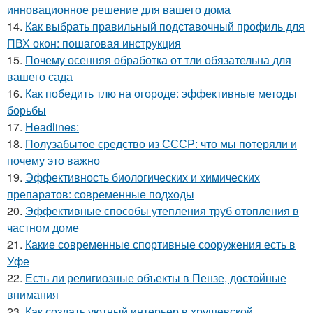
инновационное решение для вашего дома
14.
Как выбрать правильный подставочный профиль для
ПВХ окон: пошаговая инструкция
15.
Почему осенняя обработка от тли обязательна для
вашего сада
16.
Как победить тлю на огороде: эффективные методы
борьбы
17.
Headlines:
18.
Полузабытое средство из СССР: что мы потеряли и
почему это важно
19.
Эффективность биологических и химических
препаратов: современные подходы
20.
Эффективные способы утепления труб отопления в
частном доме
21.
Какие современные спортивные сооружения есть в
Уфе
22.
Есть ли религиозные объекты в Пензе, достойные
внимания
23.
Как создать уютный интерьер в хрущевской