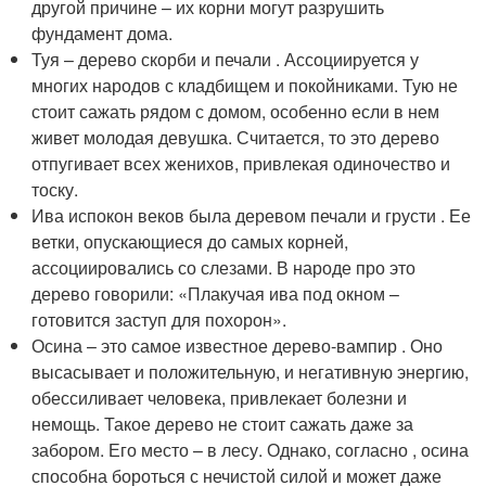
другой причине – их корни могут разрушить
фундамент дома.
Туя – дерево скорби и печали . Ассоциируется у
многих народов с кладбищем и покойниками. Тую не
стоит сажать рядом с домом, особенно если в нем
живет молодая девушка. Считается, то это дерево
отпугивает всех женихов, привлекая одиночество и
тоску.
Ива испокон веков была деревом печали и грусти . Ее
ветки, опускающиеся до самых корней,
ассоциировались со слезами. В народе про это
дерево говорили: «Плакучая ива под окном –
готовится заступ для похорон».
Осина – это самое известное дерево-вампир . Оно
высасывает и положительную, и негативную энергию,
обессиливает человека, привлекает болезни и
немощь. Такое дерево не стоит сажать даже за
забором. Его место – в лесу. Однако, согласно , осина
способна бороться с нечистой силой и может даже