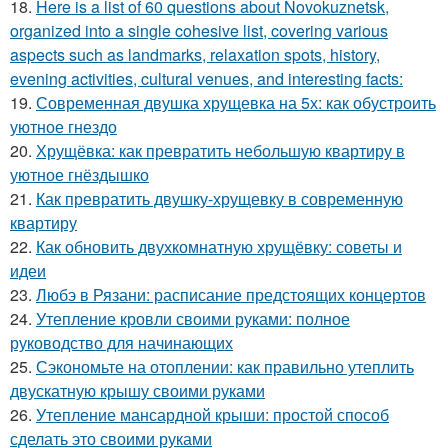
18.
Here is a list of 60 questions about Novokuznetsk,
organized into a single cohesive list, covering various
aspects such as landmarks, relaxation spots, history,
evening activities, cultural venues, and interesting facts:
19.
Современная двушка хрущевка на 5х: как обустроить
уютное гнездо
20.
Хрущёвка: как превратить небольшую квартиру в
уютное гнёздышко
21.
Как превратить двушку-хрущевку в современную
квартиру
22.
Как обновить двухкомнатную хрущёвку: советы и
идеи
23.
Любэ в Рязани: расписание предстоящих концертов
24.
Утепление кровли своими руками: полное
руководство для начинающих
25.
Сэкономьте на отоплении: как правильно утеплить
двускатную крышу своими руками
26.
Утепление мансардной крыши: простой способ
сделать это своими руками