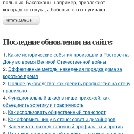
полынью. Баклажаны, например, привлекают
колорадского жука, а бобовые его отпугивают.
читать дальше →
Последние обновления на сайте:
1.
Какие исторические события произошли в Ростове-на-
Дону во время Великой Отечественной войны
2.
Эффективные методы наведения порядка дома за
короткое время
3.
Полное руководство: как крепить профнастил на стену
правильно
4.
Функциональный шкаф в нише прихожей: как
объединить эстетику и практичность
5.
Как использовать общественный транспорт
6.
Как оформить нишу в стене: советы дизайнеров
7.
Запенивать ли подставочный профиль: за и против
8.
Что такое подставочный профиль для окон: полное