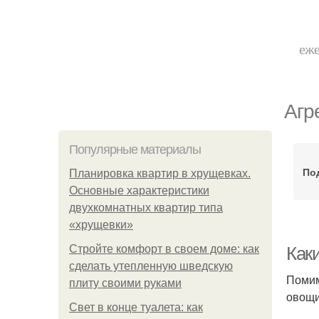
еже
Агр
Популярные материалы
Под
Планировка квартир в хрущевках.
Основные характеристики
двухкомнатных квартир типа
«хрущевки»
Стройте комфорт в своем доме: как
Как
сделать утепленную шведскую
Помим
плиту своими руками
овощи
Свет в конце туалета: как