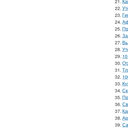
21.
Ка
22.
Ут
23.
Ги
24.
Аф
25.
Пр
26.
За
27.
Вы
28.
Ут
29.
10
30.
От
31.
Тл
32.
10
33.
Ку
34.
Ск
35.
Пр
36.
Св
37.
Ка
38.
Ар
39.
Са