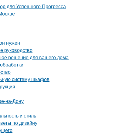
 для Успешного Прогресса
Москве
 он нужен
ое руководство
ное решение для вашего дома
 обработки
бство
льную систему шкафов
трукция
ве-на-Дону
льность и стиль
оветы по дизайну
дущего