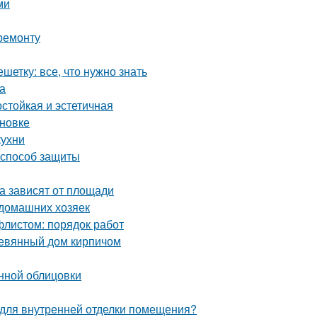
ми
ремонту
етку: все, что нужно знать
а
стойкая и эстетичная
ановке
кухни
 способ защиты
а зависят от площади
 домашних хозяек
листом: порядок работ
ревянный дом кирпичом
нной облицовки
я для внутренней отделки помещения?