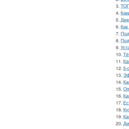
3.
ТОП
4.
Как
5.
Дек
6.
Как
7.
Под
8.
Под
9.
Уст
10.
Тё
11.
Ка
12.
5-
13.
Эф
14.
Ка
15.
Оп
16.
Ка
17.
Ес
18.
Ку
19.
Ка
20.
Ди