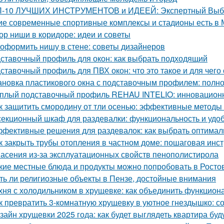
-10 ЛУЧШИХ ИНСТРУМЕНТОВ и ИДЕЕЙ: Экспертный Выбор
ие современные спортивные комплексы и стадионы есть в 
ор ниши в коридоре: идеи и советы
 оформить нишу в стене: советы дизайнеров
ставочный профиль для окон: как выбрать подходящий
ставочный профиль для ПВХ окон: что это такое и для чего
ановка пластикового окна с подставочным профилем: полн
плый подставочный профиль REHAU INTELIO: инновацион
к защитить смородину от тли осенью: эффективные методы
секционный шкаф для раздевалки: функциональность и удо
фективные решения для раздевалок: как выбрать оптима
к закрыть трубы отопления в частном доме: пошаговая инс
асения из-за эксплуатационных свойств пенополистирола
кие местные блюда и продукты можно попробовать в Росто
ть ли религиозные объекты в Пензе, достойные внимания
хня с холодильником в хрущевке: как объединить функциона
к превратить 3-комнатную хрущевку в уютное гнездышко: с
зайн хрущевки 2025 года: как будет выглядеть квартира бу