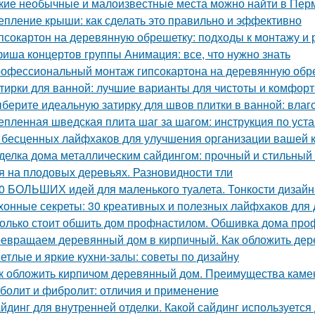
кие необычные и малоизвестные места можно найти в Пер
епление крыши: как сделать это правильно и эффективно
псокартон на деревянную обрешетку: подходы к монтажу и 
иша концертов группы Анимация: все, что нужно знать
офессиональный монтаж гипсокартона на деревянную обреш
тирки для ванной: лучшие варианты для чистоты и комфорт
берите идеальную затирку для швов плитки в ванной: влаго
епленная шведская плита шаг за шагом: инструкция по уст
 бесценных лайфхаков для улучшения организации вашей 
делка дома металлическим сайдингом: прочный и стильный
я на плодовых деревьях. Разновидности тли
0 БОЛЬШИХ идей для маленького туалета. Тонкости дизайн
хонные секреты: 30 креативных и полезных лайфхаков для
олько стоит обшить дом профнастилом. Обшивка дома проф
евращаем деревянный дом в кирпичный. Как обложить де
етлые и яркие кухни-залы: советы по дизайну
к обложить кирпичом деревянный дом. Преимущества каме
болит и фибролит: отличия и применение
йдинг для внутренней отделки. Какой сайдинг используетс