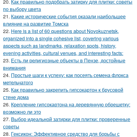
20.
Как правильно подобрать затирку для плитки: советы
по выбору цвета
21.
Какие исторические события оказали наибольшее
влияние на развитие Томска
22.
Here is a list of 60 questions about Novokuznetsk,
organized into a single cohesive list, covering various
aspects such as landmarks, relaxation spots, history,
evening activities, cultural venues, and interesting facts:
23.
Есть ли религиозные объекты в Пензе, достойные
внимания
24.
Простые шаги к успеху: как посеять семена флокса
метельчатого
25.
Как правильно закрепить гипсокартон к брусовой
стене дома
26.
Крепление гипсокартона на деревянную обрешетку:
возможно ли это
27.
Выбор идеальной затирки для плитки: проверенные
советы
28.
Гексикон: Эффективное средство для борьбы с