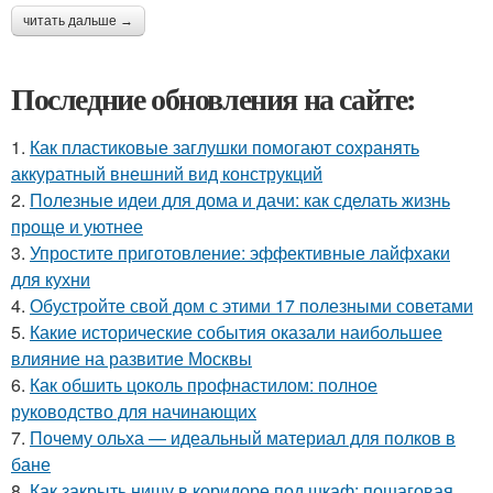
читать дальше →
Последние обновления на сайте:
1.
Как пластиковые заглушки помогают сохранять
аккуратный внешний вид конструкций
2.
Полезные идеи для дома и дачи: как сделать жизнь
проще и уютнее
3.
Упростите приготовление: эффективные лайфхаки
для кухни
4.
Обустройте свой дом с этими 17 полезными советами
5.
Какие исторические события оказали наибольшее
влияние на развитие Москвы
6.
Как обшить цоколь профнастилом: полное
руководство для начинающих
7.
Почему ольха — идеальный материал для полков в
бане
8.
Как закрыть нишу в коридоре под шкаф: пошаговая