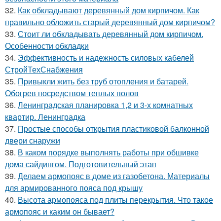
32.
Как обкладывают деревянный дом кирпичом. Как
правильно обложить старый деревянный дом кирпичом?
33.
Стоит ли обкладывать деревянный дом кирпичом.
Особенности обкладки
34.
Эффективность и надежность силовых кабелей
СтройТехСнабжения
35.
Привыкли жить без труб отопления и батарей.
Обогрев посредством теплых полов
36.
Ленинградская планировка 1,2 и 3-х комнатных
квартир. Ленинградка
37.
Простые способы открытия пластиковой балконной
двери снаружи
38.
В каком порядке выполнять работы при обшивке
дома сайдингом. Подготовительный этап
39.
Делаем армопояс в доме из газобетона. Материалы
для армированного пояса под крышу
40.
Высота армопояса под плиты перекрытия. Что такое
армопояс и каким он бывает?