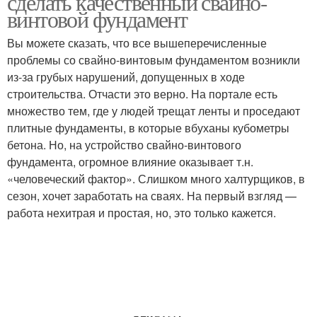
сделать качественный свайно-
винтовой фундамент
Вы можете сказать, что все вышеперечисленные
Опалубка для
проблемы со свайно-винтовым фундаментом возникли
Столбчатый фундамент
фундамента
из-за грубых нарушений, допущенных в ходе
строительства. Отчасти это верно. На портале есть
множество тем, где у людей трещат ленты и проседают
Опалубки для
плитные фундаменты, в которые вбуханы кубометры
столбчатого
Опорный фундамент
бетона. Но, на устройство свайно-винтового
фундамента
фундамента, огромное влияние оказывает т.н.
«человеческий фактор». Слишком много халтурщиков, в
сезон, хочет заработать на сваях. На первый взгляд —
Каркас для столбчатого
работа нехитрая и простая, но, это только кажется.
фундамента