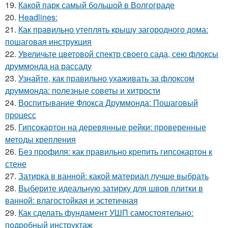
19.
Какой парк самый большой в Волгограде
20.
Headlines:
21.
Как правильно утеплять крышу загородного дома:
пошаговая инструкция
22.
Увеличьте цветовой спектр своего сада, сею флоксы
друммонда на рассаду
23.
Узнайте, как правильно ухаживать за флоксом
друммонда: полезные советы и хитрости
24.
Воспитывание Флокса Друммонда: Пошаговый
процесс
25.
Гипсокартон на деревянные рейки: проверенные
методы крепления
26.
Без профиля: как правильно крепить гипсокартон к
стене
27.
Затирка в ванной: какой материал лучше выбрать
28.
Выберите идеальную затирку для швов плитки в
ванной: влагостойкая и эстетичная
29.
Как сделать фундамент УШП самостоятельно:
подробный инструктаж