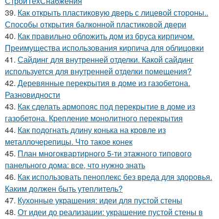
СтройТехСнабжения
39.
Как открыть пластиковую дверь с лицевой стороны..
Способы открытия балконной пластиковой двери
40.
Как правильно обложить дом из бруса кирпичом.
Преимущества использования кирпича для облицовки
41.
Сайдинг для внутренней отделки. Какой сайдинг
используется для внутренней отделки помещения?
42.
Деревянные перекрытия в доме из газобетона.
Разновидности
43.
Как сделать армопояс под перекрытие в доме из
газобетона. Крепление монолитного перекрытия
44.
Как подогнать длину конька на кровле из
металлочерепицы. Что такое конек
45.
План многоквартирного 5-ти этажного типового
панельного дома: все, что нужно знать
46.
Как использовать пеноплекс без вреда для здоровья.
Каким должен быть утеплитель?
47.
Кухонные украшения: идеи для пустой стены
48.
От идеи до реализации: украшение пустой стены в