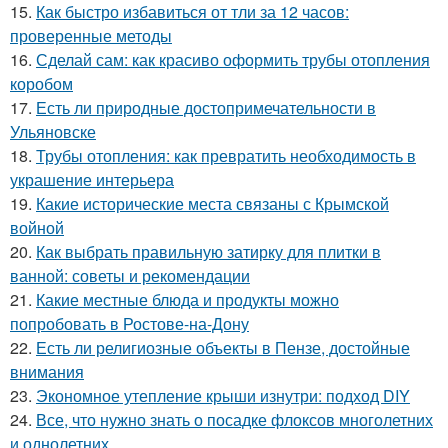
15.
Как быстро избавиться от тли за 12 часов:
проверенные методы
16.
Сделай сам: как красиво оформить трубы отопления
коробом
17.
Есть ли природные достопримечательности в
Ульяновске
18.
Трубы отопления: как превратить необходимость в
украшение интерьера
19.
Какие исторические места связаны с Крымской
войной
20.
Как выбрать правильную затирку для плитки в
ванной: советы и рекомендации
21.
Какие местные блюда и продукты можно
попробовать в Ростове-на-Дону
22.
Есть ли религиозные объекты в Пензе, достойные
внимания
23.
Экономное утепление крыши изнутри: подход DIY
24.
Все, что нужно знать о посадке флоксов многолетних
и однолетних