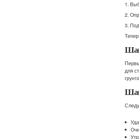
1. Вы
2. Оп
3. По
Тепер
Шаг
Первы
для с
грунт
Шаг
Следу
Уда
Очи
Утр