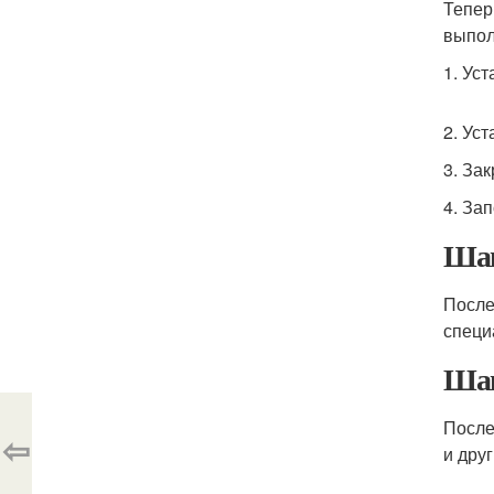
Тепер
выпол
1. Ус
2. Ус
3. Зак
4. За
Шаг
После
специ
Шаг
После
⇦
и друг