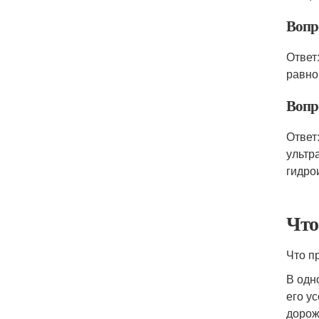
Вопр
Ответ
равно
Вопр
Ответ
ультр
гидро
Что
Что п
В одн
его у
дорож