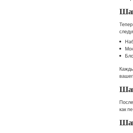
Шаг
Тепер
следу
На
Мо
Бло
Кажды
вашег
Шаг
После
как п
Шаг