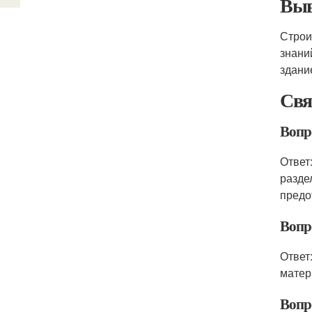
Выв
Строи
знани
здани
Свя
Вопро
Ответ
разде
предо
Вопр
Ответ
матер
Вопр