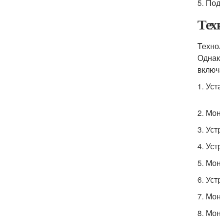
5. По
Тех
Техно
Однак
включ
1. Ус
2. Мо
3. Ус
4. Ус
5. Мо
6. Ус
7. Мо
8. Мо