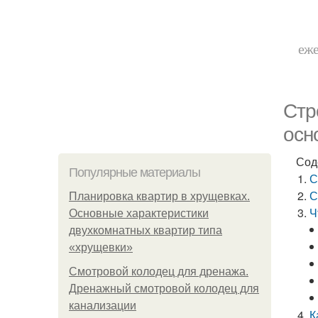
еже
Стр
осн
Сод
Популярные материалы
С
С
Планировка квартир в хрущевках.
Ч
Основные характеристики
двухкомнатных квартир типа
«хрущевки»
Смотровой колодец для дренажа.
Дренажный смотровой колодец для
канализации
К