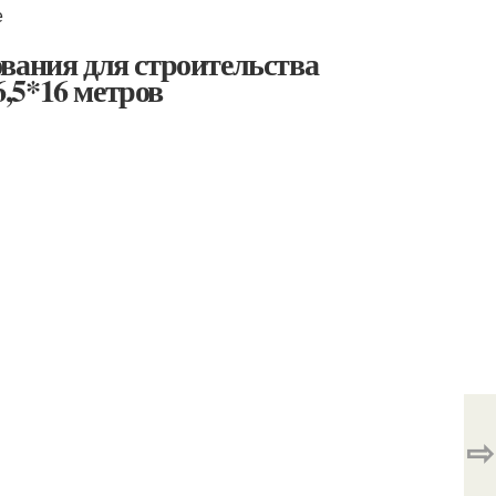
е
вания для строительства
,5*16 метров
⇨