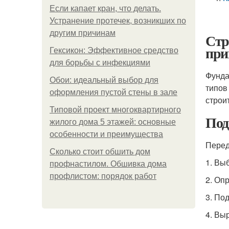
Если капает кран, что делать.
Устранение протечек, возникших по
другим причинам
Стр
при
Гексикон: Эффективное средство
для борьбы с инфекциями
Фунда
Обои: идеальный выбор для
типов
оформления пустой стены в зале
строи
Типовой проект многоквартирного
Под
жилого дома 5 этажей: основные
особенности и преимущества
Перед
Сколько стоит обшить дом
1. Вы
профнастилом. Обшивка дома
профлистом: порядок работ
2. Оп
3. По
4. Вы