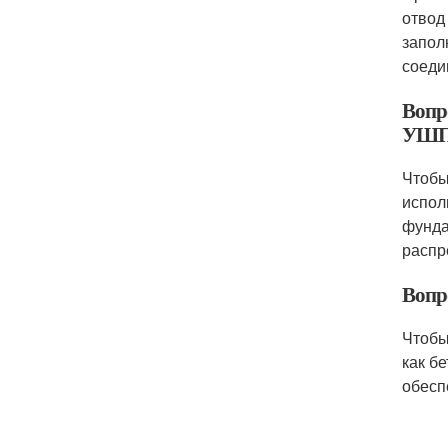
отвод
запол
соеди
Вопр
УШ
Чтобы
испол
фунда
распр
Вопр
Чтобы
как б
обесп