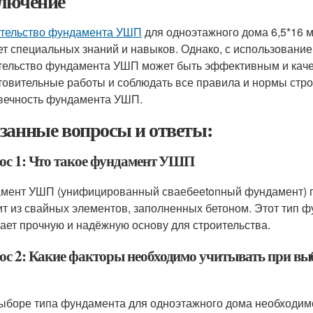
лючение
тельство фундамента УШП
для одноэтажного дома 6,5*16 
ет специальных знаний и навыков. Однако, с использовани
тельство фундамента УШП может быть эффективным и кач
товительные работы и соблюдать все правила и нормы стро
вечность фундамента УШП.
занные вопросы и ответы:
ос 1: Что такое фундамент УШП
мент УШП (унифицированный сваебеetonный фундамент) п
ит из свайных элементов, заполненных бетоном. Этот тип 
дает прочную и надёжную основу для строительства.
ос 2: Какие факторы необходимо учитывать при вы
ыборе типа фундамента для одноэтажного дома необходимо 