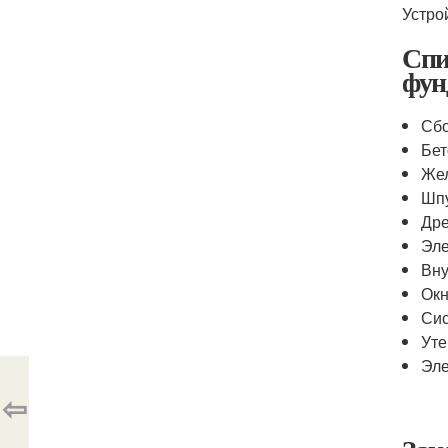
Устро
Спи
фун
Сбо
Бет
Жел
Шпу
Дре
Эле
Вну
Окн
Сис
Уте
Эле
⇦