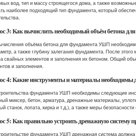
овых вод, тип и массу строящегося дома, а также возможны
ть наиболее подходящий тип фундамента, который обеспеч
тельства.
ос 3: Как вычислить необходимый объём бетона д
ычисления объёма бетона для фундамента УШП необходимо
аметр, а также глубину залегания фундамента. После этог
а свайных элементов и заполнения их бетоном. Общий объ
нтов и заполнения.
ос 4: Какие инструменты и материалы необходимы
троительства фундамента УШП необходимы следующие инст
ный миксер, бетон, арматура, дренажные материалы, уплот
й станок, лопата, кирка и т.д.), а также меры безопасности (п
ос 5: Как правильно устроить дренажную систему 
троительстве фундамента УШП дренажная система должна б