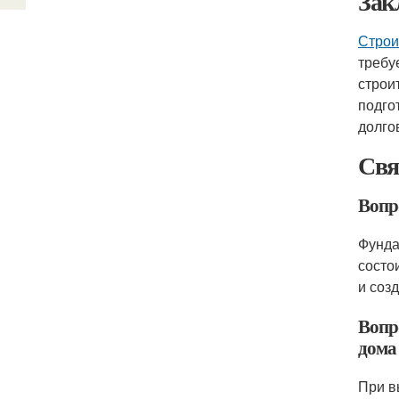
Зак
Строи
требу
строи
подго
долго
Свя
Вопр
Фунда
состо
и соз
Вопр
дома
При в