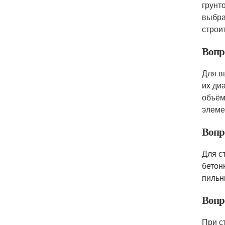
грунт
выбра
строи
Вопр
Для в
их ди
объём
элеме
Вопр
Для с
бетон
пильны
Вопр
При с