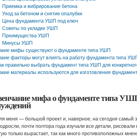
Приемка и вибрирование бетона
Уход за бетоном и снятие опалубки
Цена фундамента УШП под ключ
Советы по укладке УШП
Преимущества УШП
Минусы УШП
акие мифы существуют о фундаменте типа УШП
акие факторы могут влиять на работу фундамента типа УШ
ак правильно выбрать фундамент типа УШП для конкретног
акие материалы используются для изготовления фундамен
венчание мифа о фундаменте типа УШП
луждений
ля меня — большой проект и, наверное, на сегодня самый з
подросли, почти полтора года изучали все детали, рисовали
тую только вырастает, так как много противоположных мнен