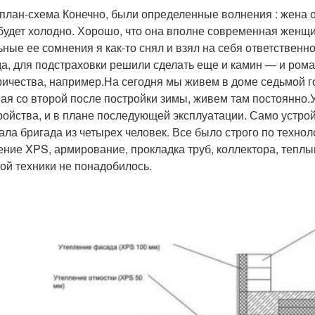
план-схема Конечно, были определенные волнения : жена оп
будет холодно. Хорошо, что она вполне современная женщи
ьные ее сомнения я как-то снял и взял на себя ответственно
а, для подстраховки решили сделать еще и камин — и рома
ричества, например.На сегодня мы живем в доме седьмой 
ая со второй после постройки зимы, живем там постоянно
ройства, и в плане последующей эксплуатации. Само устро
ала бригада из четырех человек. Все было строго по технол
ение XPS, армирование, прокладка труб, коллектора, теплы
ой техники не понадобилось.