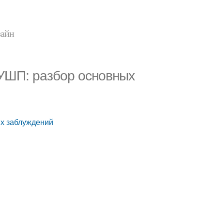
зайн
УШП: разбор основных
х заблуждений