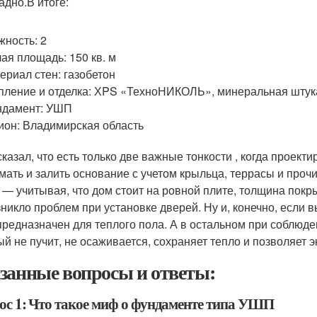
адно.В итоге:
жность: 2
ая площадь: 150 кв. м
ериал стен: газобетон
пление и отделка: ХPS «ТехноНИКОЛЬ», минеральная шту
ндамент: УШП
ион: Владимирская область
сказал, что есть только две важные тонкости , когда проек
мать и залить основание с учетом крыльца, террасы и проч
 — учитывая, что дом стоит на ровной плите, толщина пок
зникло проблем при установке дверей. Ну и, конечно, если 
предназначен для теплого пола. А в остальном при соблю
ый не пучит, не осаживается, сохраняет тепло и позволяет 
занные вопросы и ответы:
ос 1: Что такое миф о фундаменте типа УШП