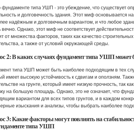
 фундаменте типа УШП - это убеждение, что существует о
льность и долговечность здания. Этот миф основывается н
лее надёжным и долговечным вариантом, и что любое здани
ь вечно. Однако, этот миф не соответствует действительност
ит от множества факторов, таких как качество строительны
тельства, а также от условий окружающей среды.
ос 2: В каких случаях фундамент типа УШП может
мент типа УШП может быть наиболее подходящим в тех случа
ый имеет высокую устойчивость к сдвигам и оползням. Такж
тельстве на грунте, который имеет низкую прочность, так к
зку на большую площадь. Однако, это не означает, что фу
дящим вариантом для всех типов грунтов, и в каждом конк
ерные изыскания и анализы, чтобы выбрать наиболее под
ос 3: Какие факторы могут повлиять на стабильност
ундаменте типа УШП