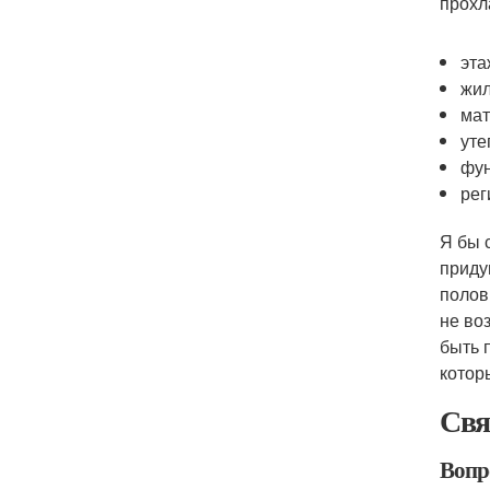
прохл
эта
жил
мат
уте
фу
рег
Я бы 
приду
полов
не во
быть 
котор
Свя
Вопр