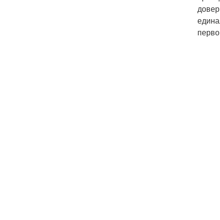
довер
едина
перво