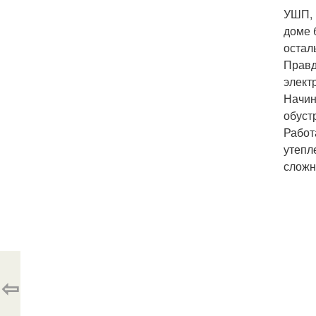
УШП, 
доме 
остал
Правд
элект
Начин
обуст
Работ
утепл
сложн
⇦