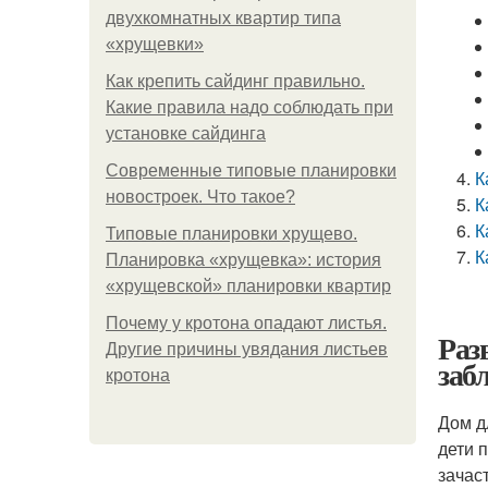
двухкомнатных квартир типа
«хрущевки»
Как крепить сайдинг правильно.
Какие правила надо соблюдать при
установке сайдинга
Современные типовые планировки
К
новостроек. Что такое?
К
К
Типовые планировки хрущево.
К
Планировка «хрущевка»: история
«хрущевской» планировки квартир
Почему у кротона опадают листья.
Раз
Другие причины увядания листьев
заб
кротона
Дом д
дети 
зачас