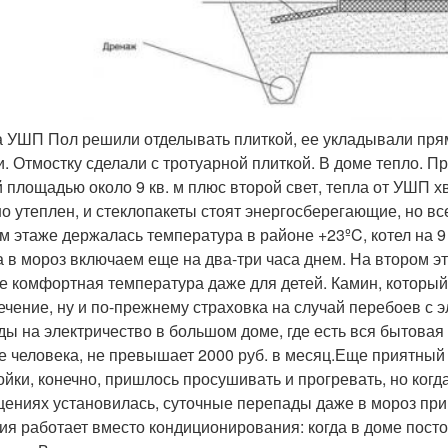
 УШП Пол решили отделывать плиткой, ее укладывали пр
и. Отмостку сделали с тротуарной плиткой. В доме тепло. П
 площадью около 9 кв. м плюс второй свет, тепла от УШП хв
о утеплен, и стеклопакеты стоят энергосберегающие, но все
м этаже держалась температура в районе +23ºC, котел на 9 
а в мороз включаем еще на два-три часа днем. На втором э
е комфортная температура даже для детей. Камин, который
ечение, ну и по-прежнему страховка на случай перебоев с 
ды на электричество в большом доме, где есть вся бытовая
е человека, не превышает 2000 руб. в месяц.Еще приятный
ойки, конечно, пришлось просушивать и прогревать, но когд
ениях установилась, суточные перепады даже в мороз при 
ия работает вместо кондиционирования: когда в доме посто