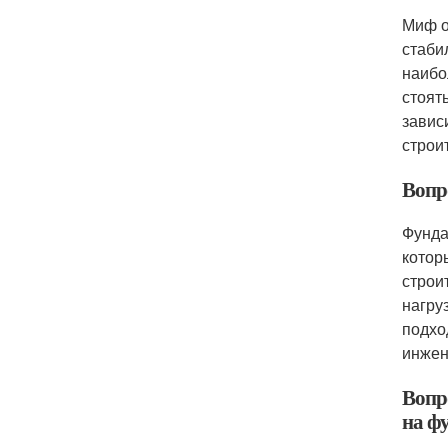
Миф о
стаби
наибо
стоят
завис
строи
Вопр
Фунда
котор
строи
нагру
подхо
инжен
Вопр
на ф