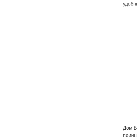
удобн
Дом Б
принц