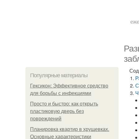
еже
Раз
заб
Сод
Популярные материалы
Р
С
Гексикон: Эффективное средство
Ч
для борьбы с инфекциями
Просто и быстро: как открыть
пластиковую дверь без
повреждений
Планировка квартир в хрущевках.
Основные характеристики