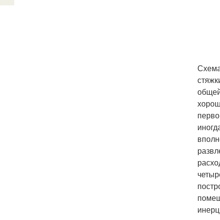
Схема
стяжк
общей
хорош
перво
иногд
вполн
развл
расхо
четыр
постр
помещ
инерц