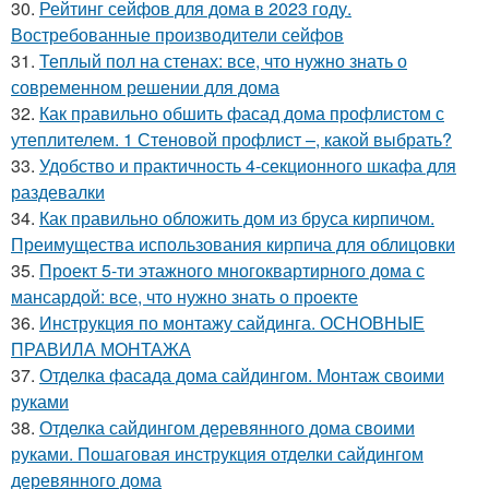
30.
Рейтинг сейфов для дома в 2023 году.
Востребованные производители сейфов
31.
Теплый пол на стенах: все, что нужно знать о
современном решении для дома
32.
Как правильно обшить фасад дома профлистом с
утеплителем. 1 Стеновой профлист –, какой выбрать?
33.
Удобство и практичность 4-секционного шкафа для
раздевалки
34.
Как правильно обложить дом из бруса кирпичом.
Преимущества использования кирпича для облицовки
35.
Проект 5-ти этажного многоквартирного дома с
мансардой: все, что нужно знать о проекте
36.
Инструкция по монтажу сайдинга. ОСНОВНЫЕ
ПРАВИЛА МОНТАЖА
37.
Отделка фасада дома сайдингом. Монтаж своими
руками
38.
Отделка сайдингом деревянного дома своими
руками. Пошаговая инструкция отделки сайдингом
деревянного дома