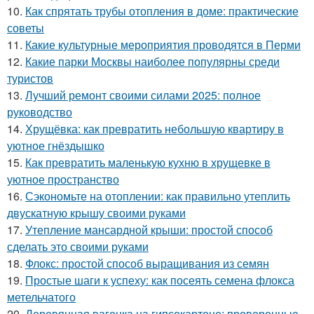
10.
Как спрятать трубы отопления в доме: практические
советы
11.
Какие культурные мероприятия проводятся в Перми
12.
Какие парки Москвы наиболее популярны среди
туристов
13.
Лучший ремонт своими силами 2025: полное
руководство
14.
Хрущёвка: как превратить небольшую квартиру в
уютное гнёздышко
15.
Как превратить маленькую кухню в хрущевке в
уютное пространство
16.
Сэкономьте на отоплении: как правильно утеплить
двускатную крышу своими руками
17.
Утепление мансардной крыши: простой способ
сделать это своими руками
18.
Флокс: простой способ выращивания из семян
19.
Простые шаги к успеху: как посеять семена флокса
метельчатого
20.
Деревянная вагонка на гипсокартоне: проверенные