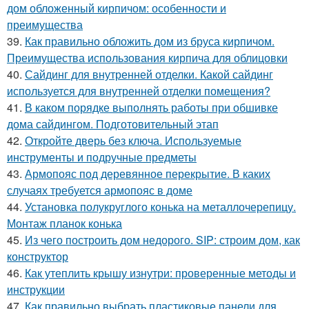
дом обложенный кирпичом: особенности и
преимущества
39.
Как правильно обложить дом из бруса кирпичом.
Преимущества использования кирпича для облицовки
40.
Сайдинг для внутренней отделки. Какой сайдинг
используется для внутренней отделки помещения?
41.
В каком порядке выполнять работы при обшивке
дома сайдингом. Подготовительный этап
42.
Откройте дверь без ключа. Используемые
инструменты и подручные предметы
43.
Армопояс под деревянное перекрытие. В каких
случаях требуется армопояс в доме
44.
Установка полукруглого конька на металлочерепицу.
Монтаж планок конька
45.
Из чего построить дом недорого. SIP: строим дом, как
конструктор
46.
Как утеплить крышу изнутри: проверенные методы и
инструкции
47.
Как правильно выбрать пластиковые панели для