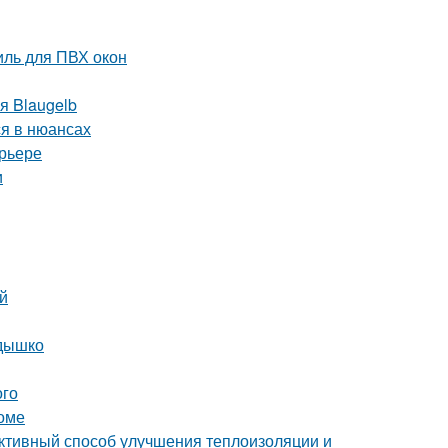
ль для ПВХ окон
я Blaugelb
я в нюансах
ерьере
и
ей
здышко
ого
доме
ктивный способ улучшения теплоизоляции и