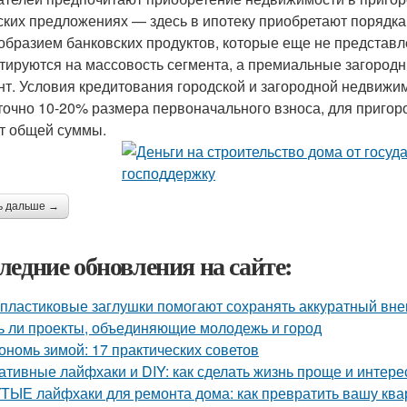
ских предложениях — здесь в ипотеку приобретают порядка 
образием банковских продуктов, которые еще не представ
тируются на массовость сегмента, а премиальные загоро
нт. Условия кредитования городской и загородной недвижи
точно 10-20% размера первоначального взноса, для пригор
т общей суммы.
ь дальше →
ледние обновления на сайте:
 пластиковые заглушки помогают сохранять аккуратный вне
ь ли проекты, объединяющие молодежь и город
ономь зимой: 17 практических советов
ативные лайфхаки и DIY: как сделать жизнь проще и интере
ТЫЕ лайфхаки для ремонта дома: как превратить вашу квар