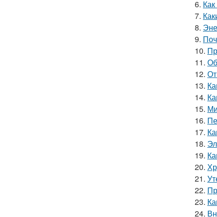
6.
Как
7.
Как
8.
Эне
9.
Поч
10.
Пр
11.
Об
12.
От
13.
Ка
14.
Ка
15.
Ми
16.
Пе
17.
Ка
18.
Эл
19.
Ка
20.
Хр
21.
Ут
22.
Пр
23.
Ка
24.
Вн