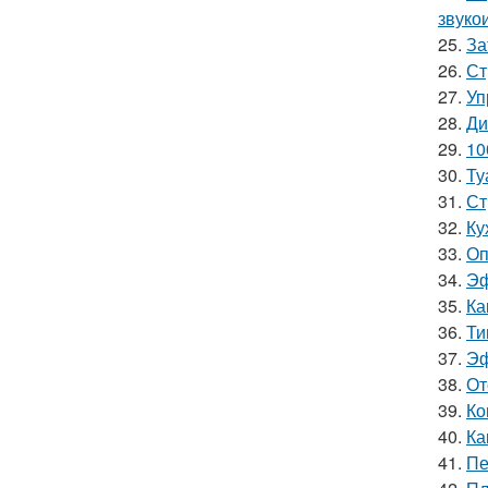
звуко
25.
За
26.
Ст
27.
Уп
28.
Ди
29.
10
30.
Ту
31.
Ст
32.
Ку
33.
Оп
34.
Эф
35.
Ка
36.
Ти
37.
Эф
38.
От
39.
Ко
40.
Ка
41.
Пе