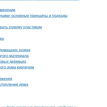
рименении
уками: основные принципы и подходы
рать отделку пластиком
лка
 домашних хозяек
этого материала
довых деревьях
ого дома кирпичом
бжения
 отопление дома