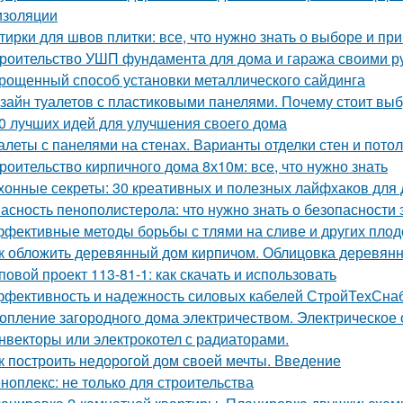
изоляции
тирки для швов плитки: все, что нужно знать о выборе и п
роительство УШП фундамента для дома и гаража своими р
рощенный способ установки металлического сайдинга
зайн туалетов с пластиковыми панелями. Почему стоит выб
0 лучших идей для улучшения своего дома
алеты с панелями на стенах. Варианты отделки стен и пото
роительство кирпичного дома 8х10м: все, что нужно знать
хонные секреты: 30 креативных и полезных лайфхаков для
асность пенополистерола: что нужно знать о безопасности 
фективные методы борьбы с тлями на сливе и других пло
к обложить деревянный дом кирпичом. Облицовка деревянн
повой проект 113-81-1: как скачать и использовать
фективность и надежность силовых кабелей СтройТехСна
опление загородного дома электричеством. Электрическое
нвекторы или электрокотел с радиаторами.
к построить недорогой дом своей мечты. Введение
ноплекс: не только для строительства