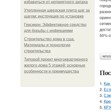
избавиться от неприятного запаха
город
Утепленная шведская плита шаг за
разно
шагом: инструкция по установке
ориен
сегме
Гексикон: Эффективное средство
доста
для борьбы с инфекциями
50% о
Строительство дома в сша.
Материалы и технологии
строительства
читат
Типовой проект многоквартирного
жилого дома 5 этажей: основные
Пос
особенности и преимущества
1.
Как
2.
Ест
3.
Сэк
4.
Кре
5.
КРУ