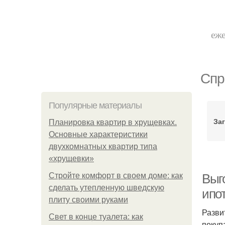
еже
Спр
Популярные материалы
За
Планировка квартир в хрущевках.
Основные характеристики
двухкомнатных квартир типа
«хрущевки»
Стройте комфорт в своем доме: как
Выго
сделать утепленную шведскую
ипо
плиту своими руками
Разви
Свет в конце туалета: как
покуп