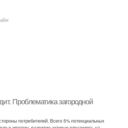
зайн
едит. Проблематика загородной
о стороны потребителей. Всего 5% потенциальных
де в ипотеку, развитие активно отразилось на