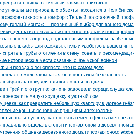
 превратить нишу в стильный элемент прихожей
ие уникальные природные объекты находятся в Челябинске
ргоэффективность и комфорт: Теплый подставочный профи
ему теплый монтаж — правильный выбор для вашего дома
еимущества использования тёплого подставочного профил
язателен ли зазор под подставочным профилем: разберемс
крытые шкафы для одежды: стиль и удобство в вашем инт
к спрятать трубы отопления в стену: советы и рекомендаци
кие исторические места связаны с Крымской войной
фы и правда о пенопласте: что на самом деле
нопласт в жилых комнатах: опасность или безопасность
к выбрать затирку для плитки: советы по цвету
вин Грей и его группа: как они завоевали сердца слушател
к превратить малую хрущевку в уютный дом
ущёвка: как превратить небольшую квартиру в уютное гнё
епление крыши: основные принципы и технологии
остые шаги к успеху: как посеять семена флокса метельчат
к правильно отделать стены гипсокартоном в деревянном 
утренняя обшивка деревянного дома гипсокартоном: эффе