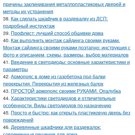
причины заклинивания металлопластиковых дверей и
методы их устранения
38.
Как сделать шкафчик в раздевалку из ДСП:
подробный инструктаж
39.
Профлист: лучший способ обшивки дома
40.
Как выполнить монтаж сайдинга своими руками.
Монтаж сайдинга своими руками поэтапно: инструкция с
фото и описанием, схемы, размеры, выбор материалов
41.
Введение в светодиоды: основные характеристики и
параметры
42.
Армопояс в доме из газобетона под балки
перекрытия. Перекрытия из железных балок
43.
ПРОСТОЙ армопояс своими РУКАМИ. Опалубка
44.
Характеристики светодиодов и отличительные
особенности. Виды светодиодов по назначению
45.
Просто и быстро: как открыть пластиковую дверь без
повреждений
46.
Деревянные шкафчики для раздевалок:
современные решения для дома