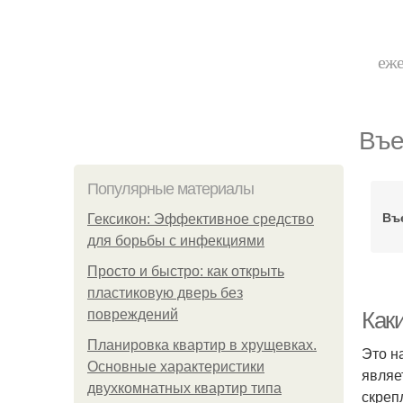
еже
Въе
Популярные материалы
Въ
Гексикон: Эффективное средство
для борьбы с инфекциями
Просто и быстро: как открыть
пластиковую дверь без
повреждений
Как
Планировка квартир в хрущевках.
Это н
Основные характеристики
являе
двухкомнатных квартир типа
скреп