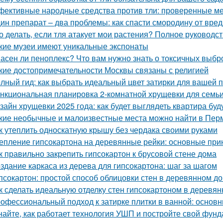
ективные народные средства против тли: проверенные м
ин препарат – два проблемы: как спасти смородину от вре
о делать, если тля атакует мои растения? Полное руководс
кие музеи имеют уникальные экспонаты
асен ли пеноплекс? Что вам нужно знать о токсичных выбр
кие достопримечательности Москвы связаны с религией
лный гид: как выбрать идеальный цвет затирки для вашей 
нкциональная планировка 2-комнатной хрущевки для семьи 
зайн хрущевки 2025 года: как будет выглядеть квартира бу
кие необычные и малоизвестные места можно найти в Пер
к утеплить односкатную крышу без чердака своими руками
епление гипсокартона на деревянные рейки: основные при
к правильно закрепить гипсокартон к брусовой стене дома
здание каркаса из дерева для гипсокартона: шаг за шагом
псокартон: простой способ облицовки стен в деревянном д
к сделать идеальную отделку стен гипсокартоном в деревя
офессиональный подход к затирке плитки в ванной: основ
найте, как работает технология УШП и постройте свой фун