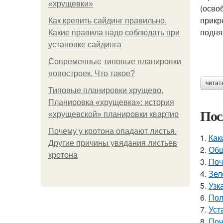
«хрущевки»
(осво
прикр
Как крепить сайдинг правильно.
подня
Какие правила надо соблюдать при
установке сайдинга
Современные типовые планировки
новостроек. Что такое?
читат
Типовые планировки хрущево.
Планировка «хрущевка»: история
Пос
«хрущевской» планировки квартир
Почему у кротона опадают листья.
1.
Как
Другие причины увядания листьев
2.
Обш
кротона
3.
Поч
4.
Зел
5.
Узк
6.
Пол
7.
Уст
8.
Поч