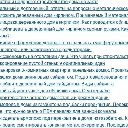
стро и недорого: строительство дома на заказ
ильный и долговечный: ответы на вопросы о металлическо
ложить деревянный дом кирпичом. Применяемый материа
лицовка деревянного дома кирпичом. Как проводится обли
к облицевать деревянный дом кирпичом своими руками. К
чом?
ияние оформления декора стен в зале на атмосферу поме
нвекторы или электрокотел с радиаторами.
к сэкономить на отоплении дачи. Что учесть при строительс
корирование пустой стены: 9 оригинальных идей
анировка 3-комнатных квартир в панельных домах. Проект
делка дома виниловым сайдингом. Подготовка основания и
к обшить деревянный дом сайдингом. Виды сайдинга
кой сайдинг лучше для обшивки дома. О материале
роительство частного дома: этапы и рекомендации
мопояс в доме из газобетона под балки перекрытия. Перек
е, что нужно знать о ПВХ-панелях для ванной комнаты
к сделать армопояс под перекрытие в доме из газобетона.
к ровно смонтировать конек на металлочерепице. Последов