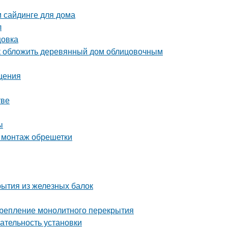
м сайдинге для дома
л
цовка
ак обложить деревянный дом облицовочным
щения
тве
ы
 монтаж обрешетки
рытия из железных балок
 Крепление монолитного перекрытия
ательность установки