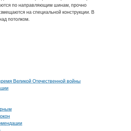
аются по направляющим шинам, прочно
размещаются на специальной конструкции. В
над потолком.
 время Великой Отечественной войны
ации
орным
 окон
комендации
а