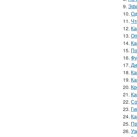
9.
Эфф
10.
Од
11.
Чт
12.
Ка
13.
Оп
14.
Ка
15.
По
16.
Фу
17.
Ди
18.
Ка
19.
Ка
20.
Кр
21.
Ка
22.
Со
23.
Ги
24.
Ка
25.
Пр
26.
Уз