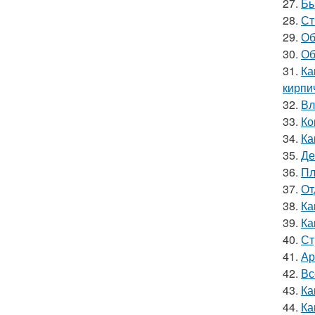
27.
Бы
28.
Ст
29.
Об
30.
Об
31.
Ка
кирпи
32.
Вл
33.
Ко
34.
Ка
35.
Де
36.
Пл
37.
От
38.
Ка
39.
Ка
40.
Ст
41.
Ар
42.
Вс
43.
Ка
44.
Ка