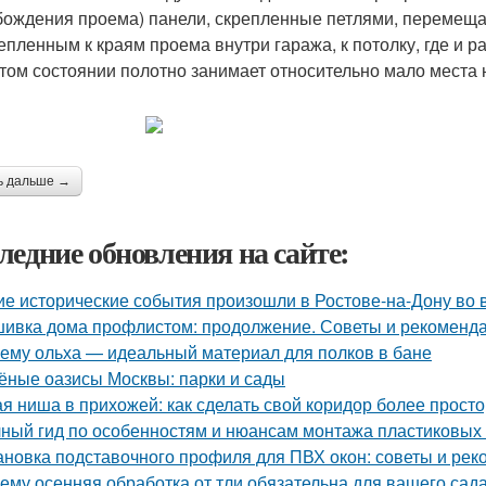
бождения проема) панели, скрепленные петлями, перемещ
епленным к краям проема внутри гаража, к потолку, где и 
том состоянии полотно занимает относительно мало места 
ь дальше →
ледние обновления на сайте:
ие исторические события произошли в Ростове-на-Дону во
ивка дома профлистом: продолжение. Советы и рекоменд
ему ольха — идеальный материал для полков в бане
ёные оазисы Москвы: парки и сады
ая ниша в прихожей: как сделать свой коридор более прост
ный гид по особенностям и нюансам монтажа пластиковых
ановка подставочного профиля для ПВХ окон: советы и ре
ему осенняя обработка от тли обязательна для вашего сад