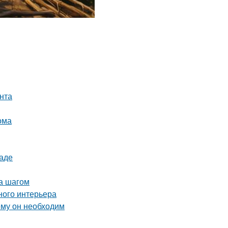
нта
ома
раде
за шагом
ного интерьера
ему он необходим