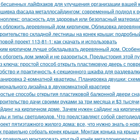
 бесценных лайфхаков для улучшения организации вашей 
шивка фасада металлосайдингом: современный подход к ре
ноплекс: опасность для здоровья или безопасный материа
к обложить деревянный дом кирпичом. Облицовка деревянн
роительство складной лестницы на конек крыши: подробны
повой проект 113-81-1: как скачать и использовать
ким кирпичом лучше обкладывать деревянный дом. Особен
к обогреть дом зимой и не разориться. Предыстория этой п
з ключа: простой способ открыть пластиковую дверь с по
обство и практичность 4-секционного шкафа для раздевалк
анировка 2-комнатной квартиры. Планировка двушки: схемы
ионального дизайна в двухкомнатной квартире
остые способы открытия пластиковой балконной двери сн
роительство дачи своими руками за три месяца и $3 тысячи
йдинг на кирпичном доме. Зачем нужен сайдинг на кирпич
ды и типы светодиодов. Что представляют собой светодио
оект пятиэтажного жилого дома: все, что нужно знать о нов
к правильно собрать конек крыши. Монтаж конька на крышу
к правильно монтировать круглый конёк металлочерепицы. 