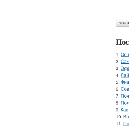
читат
Пос
1.
Осн
2.
Сэк
3.
Эфф
4.
Лай
5.
Фиш
6.
Сов
7.
Поч
8.
Пол
9.
Как
10.
Ва
11.
По