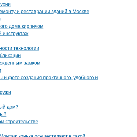
кухни
монту и реставрации зданий в Москве
л
ого дома кирпичом
й инструктаж
ности технологии
убликации
врежденным замком
и
 и фото создания практичного, удобного и
аружи
ный дом?
ды?
ом строительстве
Монтаж конька осуществляют в такой