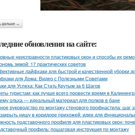
ь дальше →
ледние обновления на сайте:
овные неисправности пластиковых окон и способы их ремо
ономь зимой: 17 практических советов
ективные лайфхаки для быстрой и качественной уборки д
фхаки для Дома: Видео с Полезными Советами
ки для Успеха: Как Стать Крутым за 5 Шагов
еты туристам: как лучше всего провести время в Калининг
ему ольха — идеальный материал для полков в бане
ное руководство по монтажу стенового профнастила: шаг 
 закрыть нишу в коридоре прихожей: идеи для функциональ
жность подставочного профиля для пластиковых окон: поч
дставочный профиль: пошаговая инструкция по монтажу