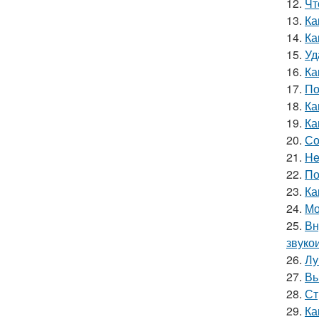
12.
Чт
13.
Ка
14.
Ка
15.
Уд
16.
Ка
17.
По
18.
Ка
19.
Ка
20.
Со
21.
He
22.
По
23.
Ка
24.
Мо
25.
Вн
звуко
26.
Лу
27.
Вы
28.
Ст
29.
Ка