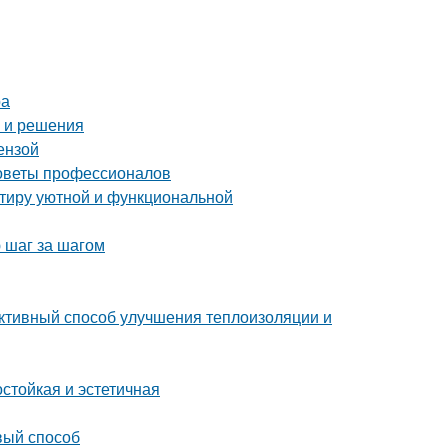
ра
ы и решения
ензой
советы профессионалов
ртиру уютной и функциональной
 шаг за шагом
ктивный способ улучшения теплоизоляции и
стойкая и эстетичная
вый способ