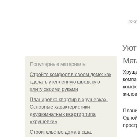
еже
Уют
Мет
Популярные материалы
Хруще
Стройте комфорт в своем доме: как
компа
сделать утепленную шведскую
комфо
плиту своими руками
жилое
Планировка квартир в хрущевках.
Основные характеристики
Плани
двухкомнатных квартир типа
Одной
«хрущевки»
прост
Строительство дома в сша.