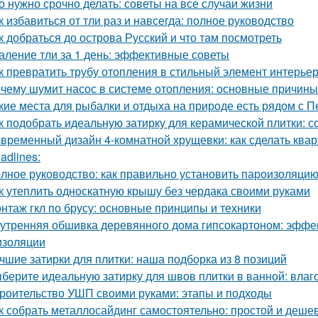
о нужно срочно делать: советы на все случаи жизни
к избавиться от тли раз и навсегда: полное руководство
к добраться до острова Русский и что там посмотреть
аление тли за 1 день: эффективные советы
к превратить трубу отопления в стильный элемент интерье
чему шумит насос в системе отопления: основные причин
кие места для рыбалки и отдыха на природе есть рядом с П
к подобрать идеальную затирку для керамической плитки: 
временный дизайн 4-комнатной хрущевки: как сделать ква
adlines:
лное руководство: как правильно установить пароизоляцию
к утеплить односкатную крышу без чердака своими руками
нтаж гкл по брусу: основные принципы и техники
утренняя обшивка деревянного дома гипсокартоном: эффе
изоляции
чшие затирки для плитки: наша подборка из 8 позиций
берите идеальную затирку для швов плитки в ванной: влаго
роительство УШП своими руками: этапы и подходы
к собрать металлосайдинг самостоятельно: простой и деше