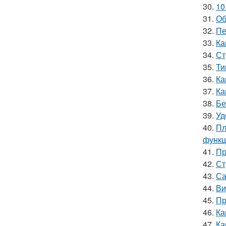
30.
10
31.
Об
32.
Пе
33.
Ка
34.
Ст
35.
Ти
36.
Ка
37.
Ка
38.
Бе
39.
Уд
40.
Пл
функц
41.
Пр
42.
Ст
43.
Са
44.
Ви
45.
Пр
46.
Ка
47.
Ка