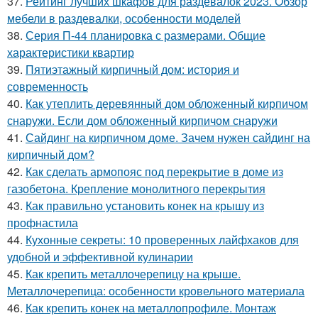
37.
Рейтинг лучших шкафов для раздевалок 2023. Обзор
мебели в раздевалки, особенности моделей
38.
Серия П-44 планировка с размерами. Общие
характеристики квартир
39.
Пятиэтажный кирпичный дом: история и
современность
40.
Как утеплить деревянный дом обложенный кирпичом
снаружи. Если дом обложенный кирпичом снаружи
41.
Сайдинг на кирпичном доме. Зачем нужен сайдинг на
кирпичный дом?
42.
Как сделать армопояс под перекрытие в доме из
газобетона. Крепление монолитного перекрытия
43.
Как правильно установить конек на крышу из
профнастила
44.
Кухонные секреты: 10 проверенных лайфхаков для
удобной и эффективной кулинарии
45.
Как крепить металлочерепицу на крыше.
Металлочерепица: особенности кровельного материала
46.
Как крепить конек на металлопрофиле. Монтаж