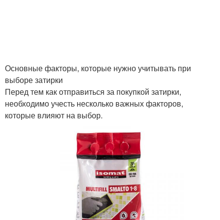
Гипсовые затирки
Затирка для мрамора
Основные факторы, которые нужно учитывать при
выборе затирки
Плашки с черной
Перед тем как отправиться за покупкой затирки,
затиркой
необходимо учесть несколько важных факторов,
которые влияют на выбор.