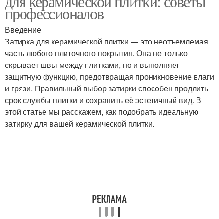
для керамической плитки: советы
профессионалов
Введение
Затирки для ванной
Затирка для керамической плитки — это неотъемлемая
Материалы для затирки
комнаты
часть любого плиточного покрытия. Она не только
скрывает швы между плитками, но и выполняет
защитную функцию, предотвращая проникновение влаги
и грязи. Правильный выбор затирки способен продлить
Затирка для ванной
Затирка для плитки
срок службы плитки и сохранить её эстетичный вид. В
комнаты
этой статье мы расскажем, как подобрать идеальную
затирку для вашей керамической плитки.
Плиточная затирка
Плиточные затирки
Цементная затирка
Затирки для плитки