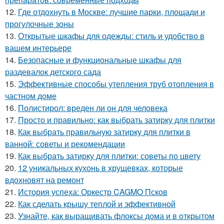
12.
Где отдохнуть в Москве: лучшие парки, площади и
прогулочные зоны
13.
Открытые шкафы для одежды: стиль и удобство в
вашем интерьере
14.
Безопасные и функциональные шкафы для
раздевалок детского сада
15.
Эффективные способы утепления труб отопления в
частном доме
16.
Полистирол: вреден ли он для человека
17.
Просто и правильно: как выбрать затирку для плитки
18.
Как выбрать правильную затирку для плитки в
ванной: советы и рекомендации
19.
Как выбрать затирку для плитки: советы по цвету
20.
12 уникальных кухонь в хрущевках, которые
вдохновят на ремонт
21.
История успеха: Оркестр CAGMO Псков
22.
Как сделать крышу теплой и эффективной
23.
Узнайте, как выращивать флоксы дома и в открытом