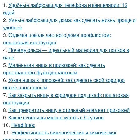
1.
Удобные лайфхаки для телефона и канцелярии: 12
идей
2.
Умные лайфхаки для дома: как сделать жизнь проще и
удобнее
3.
Отделка цоколя частного дома профлистом:
пошаговая инструкция
4.
Почему ольха — идеальный материал для полков в
бане
5.
Маленькая ниша в прихожей: как сделать
пространство функциональным
6.
Узкая ниша в прихожей: как сделать свой коридор
более просторным
7.
Как закрыть нишу в коридоре под шкаф: пошаговая
инструкция
8.
Как превратить нишу в стильный элемент прихожей
9.
Какие сувениры можно купить в Ступино
10.
Headlines:
11.
Эффективность биологических и химических
препаратов: современные подходы