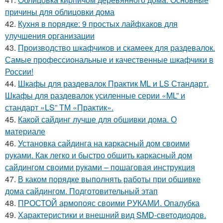
причины для облицовки дома
42.
Кухня в порядке: 9 простых лайфхаков для
улучшения организации
43.
Производство шкафчиков и скамеек для раздевалок.
Самые профессиональные и качественные шкафчики в
России!
44.
Шкафы для раздевалок Практик ML и LS Стандарт.
Шкафы для раздевалок усиленные серии «ML” и
стандарт «LS” ТМ «Практик».
45.
Какой сайдинг лучше для обшивки дома. О
материале
46.
Установка сайдинга на каркасный дом своими
руками. Как легко и быстро обшить каркасный дом
сайдингом своими руками – пошаговая инструкция
47.
В каком порядке выполнять работы при обшивке
дома сайдингом. Подготовительный этап
48.
ПРОСТОЙ армопояс своими РУКАМИ. Опалубка
49.
Характеристики и внешний вид SMD-светодиодов.