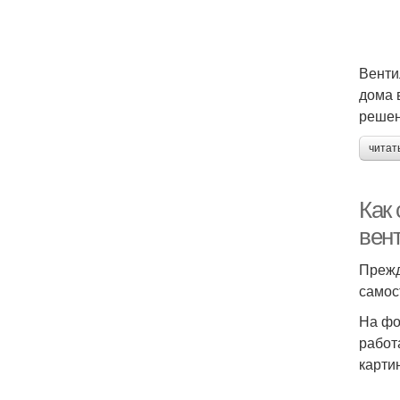
Венти
дома 
решен
читат
Как
вен
Прежд
самос
На фо
работ
карти