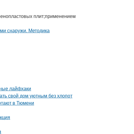
пенопластовых плит;применением
нные лайфхаки
ть свой дом уютным без хлопот
ботают в Тюмени
укция
я