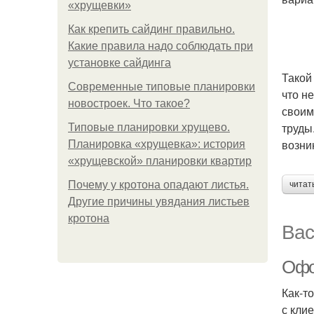
«хрущевки»
Как крепить сайдинг правильно.
Какие правила надо соблюдать при
установке сайдинга
Такой
Современные типовые планировки
что н
новостроек. Что такое?
своим
труды
Типовые планировки хрущево.
возни
Планировка «хрущевка»: история
«хрущевской» планировки квартир
Почему у кротона опадают листья.
читат
Другие причины увядания листьев
кротона
Вас
Офо
Как-т
с кли