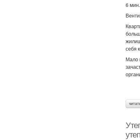
6 мин.
Венти
Кварт
больш
жилищ
себя 
Мало 
зачас
орган
читат
Уте
уте