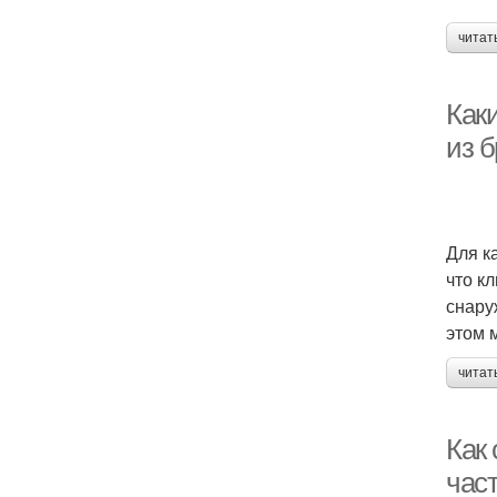
читат
Как
из 
Для к
что к
снару
этом 
читат
Как
час