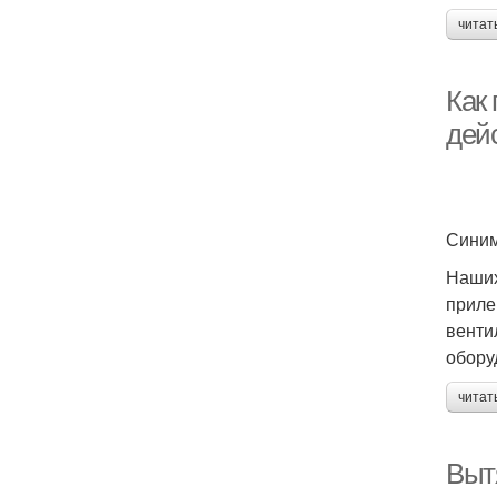
читат
Как
дей
Синим
Наших
приле
венти
обору
читат
Вытя