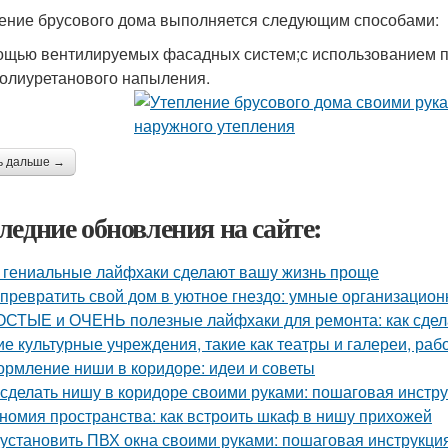
ение брусового дома выполняется следующим способами:
ощью вентилируемых фасадных систем;с использованием 
олиуретанового напыления.
ь дальше →
ледние обновления на сайте:
 гениальные лайфхаки сделают вашу жизнь проще
 превратить свой дом в уютное гнездо: умные организацио
СТЫЕ и ОЧЕНЬ полезные лайфхаки для ремонта: как сдела
ие культурные учреждения, такие как театры и галереи, ра
рмление ниши в коридоре: идеи и советы
 сделать нишу в коридоре своими руками: пошаговая инстр
номия пространства: как встроить шкаф в нишу прихожей
 установить ПВХ окна своими руками: пошаговая инструкци