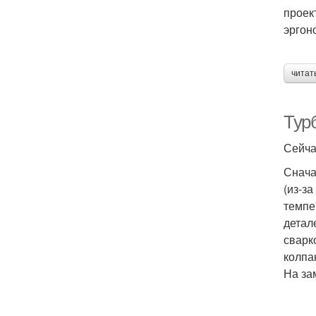
проек
эргон
читат
Тур
Сейча
Снача
(из-з
темпе
детал
сварк
колпа
На за