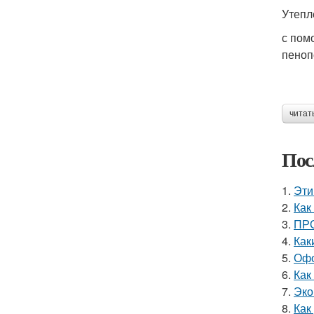
Утепл
с пом
пеноп
читат
Пос
1.
Эти
2.
Как
3.
ПРО
4.
Как
5.
Офо
6.
Как
7.
Эко
8.
Как