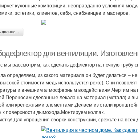
тирует кухонные композиции, неоправданно усложняя моду
омики, эстетики, клиентов, себя, снабженцев и мастеров.
ь дальше →
бодефлектор для вентиляции. Изготовле
с мы рассмотрим, как сделать дефлектор на печную трубу с
ла определяем, из какого материала он будет делаться – 
а высокой стоимости медь используется реже). Они позволят
ратуры и внешним атмосферным воздействиям.Чертим на к
ей.Переносим сделанные лекала на материал (металл) и в
ой или крепежными элементами.Делаем из стали кронштейн
к к поверхности дымохода.Монтируем колпак.
метку! Для упрощения сборки конструкции, срежьте на всех д