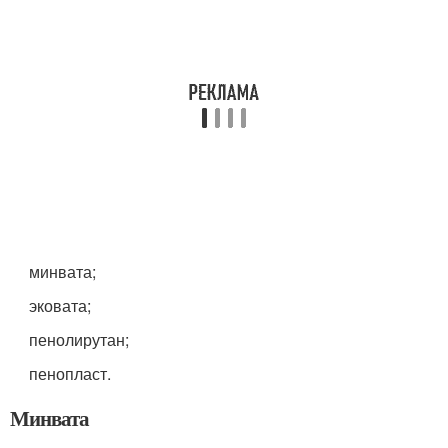
минвата;
эковата;
пенолирутан;
пенопласт.
Минвата