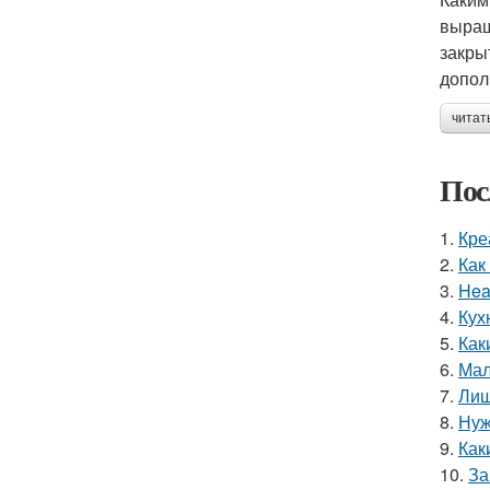
выращ
закры
допо
читат
Пос
1.
Кре
2.
Как
3.
Hea
4.
Кух
5.
Как
6.
Мал
7.
Лиш
8.
Нуж
9.
Как
10.
За