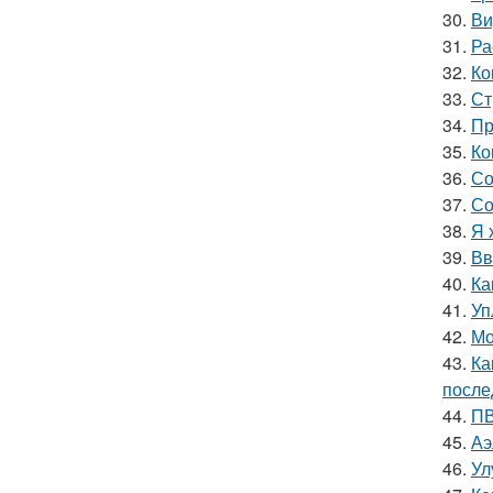
30.
Ви
31.
Ра
32.
Ко
33.
Ст
34.
Пр
35.
Ко
36.
Со
37.
Со
38.
Я 
39.
Вв
40.
Ка
41.
Уп
42.
Мо
43.
Ка
после
44.
ПВ
45.
Аэ
46.
Ул