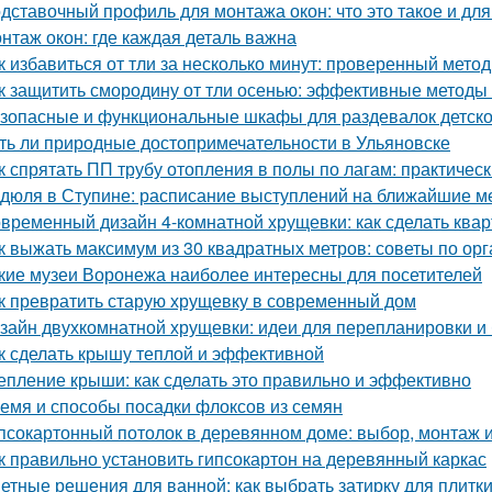
дставочный профиль для монтажа окон: что это такое и для
нтаж окон: где каждая деталь важна
к избавиться от тли за несколько минут: проверенный метод
к защитить смородину от тли осенью: эффективные методы
зопасные и функциональные шкафы для раздевалок детско
ть ли природные достопримечательности в Ульяновске
к спрятать ПП трубу отопления в полы по лагам: практичес
дюля в Ступине: расписание выступлений на ближайшие 
временный дизайн 4-комнатной хрущевки: как сделать ква
к выжать максимум из 30 квадратных метров: советы по ор
кие музеи Воронежа наиболее интересны для посетителей
к превратить старую хрущевку в современный дом
зайн двухкомнатной хрущевки: идеи для перепланировки и 
к сделать крышу теплой и эффективной
епление крыши: как сделать это правильно и эффективно
емя и способы посадки флоксов из семян
псокартонный потолок в деревянном доме: выбор, монтаж и
к правильно установить гипсокартон на деревянный каркас
етные решения для ванной: как выбрать затирку для плитк