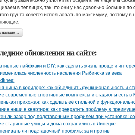
иваем в теплицах, так что они у нас довольно большие по
того грунта хочется использовать по максимуму, поэтому в н
лняющие.
ь дальше →
ледние обновления на сайте:
ативные лайфхаки и DIY: как сделать жизнь проще и интере
 изменилась численность населения Рыбинска за века
dlines:
ня-ниша в коридоре: как объединить функциональность и ст
ие современные спортивные комплексы и стадионы есть в 
енькая прихожая: как сделать её стильной и функциональн
ние ниши в квартире: как превратить проблему в преимущ
ен ли зазор под подставочным профилем при установке: с
ие старинные улицы и дома сохранились в Липецке
пенивать ли подставочный профиль: за и против