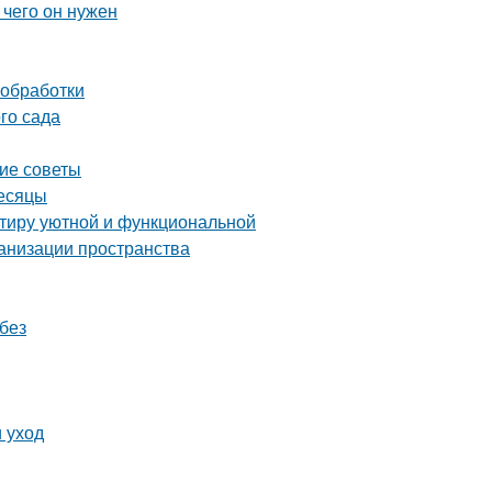
 чего он нужен
 обработки
го сада
кие советы
месяцы
ртиру уютной и функциональной
ганизации пространства
без
 уход
и