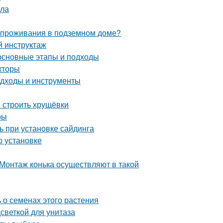
ала
и проживания в подземном доме?
й инструктаж
 основные этапы и подходы
кторы
подходы и инструменты
и строить хрущёвки
ры
ь при установке сайдинга
о установке
Монтаж конька осуществляют в такой
 о семенах этого растения
светкой для унитаза