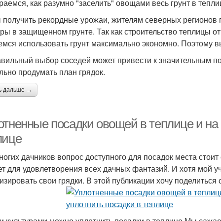
раемся, как разумно "заселить" овощами весь грунт в тепли
 получить рекордные урожаи, жителям северных регионов
уры в защищенном грунте. Так как строительство теплицы о
емся использовать грунт максимально экономно. Поэтому в
вильный выбор соседей может привести к значительным пот
льно продумать план грядок.
ь дальше →
тненные посадки овощей в теплице и на г
лице
ногих дачников вопрос доступного для посадок места стоит 
ет для удовлетворения всех дачных фантазий. И хотя мой у
изировать свои грядки. В этой публикации хочу поделиться
и культурами можно уплотнить посадки в теплице Мы сажае