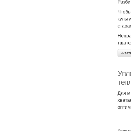
Разби
Чтобы
культ
стара
Непра
тщате
читат
Упло
теп
Для м
хвата
оптим
Каким