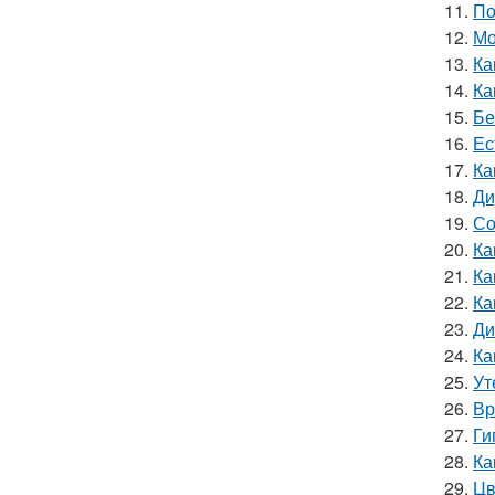
11.
По
12.
Мо
13.
Ка
14.
Ка
15.
Бе
16.
Ес
17.
Ка
18.
Ди
19.
Со
20.
Ка
21.
Ка
22.
Ка
23.
Ди
24.
Ка
25.
Ут
26.
Вр
27.
Ги
28.
Ка
29.
Цв