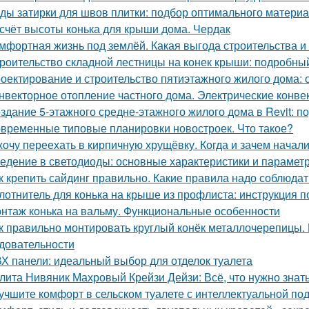
ды затирки для швов плитки: подбор оптимального матери
счёт высоты конька для крыши дома. Чердак
мфортная жизнь под землёй. Какая выгода строительства 
роительство складной лестницы на конек крыши: подробны
оектирование и строительство пятиэтажного жилого дома:
нвекторное отопление частного дома. Электрические конве
здание 5-этажного средне-этажного жилого дома в Revit: 
временные типовые планировки новостроек. Что такое?
хочу переехать в кирпичную хрущёвку. Когда и зачем начал
едение в светодиоды: основные характеристики и парамет
к крепить сайдинг правильно. Какие правила надо соблюдат
лотнитель для конька на крыше из профлиста: инструкция п
нтаж конька на вальму. Функциональные особенности
к правильно монтировать круглый конёк металлочерепицы. 
довательности
Х панели: идеальный выбор для отделок туалета
лита Нивяник Махровый Крейзи Дейзи: Всё, что нужно знать
учшите комфорт в сельском туалете с интеллектуальной под