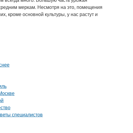
 средним меркам. Несмотря на это, помещения
их, кроме основной культуры, у нас растут и
снее
иль
Москве
ой
ество
оветы специалистов