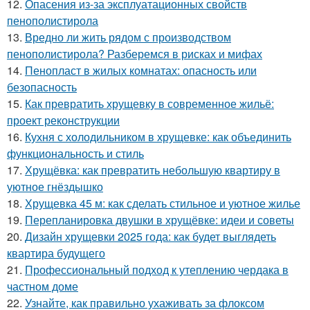
12.
Опасения из-за эксплуатационных свойств
пенополистирола
13.
Вредно ли жить рядом с производством
пенополистирола? Разберемся в рисках и мифах
14.
Пенопласт в жилых комнатах: опасность или
безопасность
15.
Как превратить хрущевку в современное жильё:
проект реконструкции
16.
Кухня с холодильником в хрущевке: как объединить
функциональность и стиль
17.
Хрущёвка: как превратить небольшую квартиру в
уютное гнёздышко
18.
Хрущевка 45 м: как сделать стильное и уютное жилье
19.
Перепланировка двушки в хрущёвке: идеи и советы
20.
Дизайн хрущевки 2025 года: как будет выглядеть
квартира будущего
21.
Профессиональный подход к утеплению чердака в
частном доме
22.
Узнайте, как правильно ухаживать за флоксом