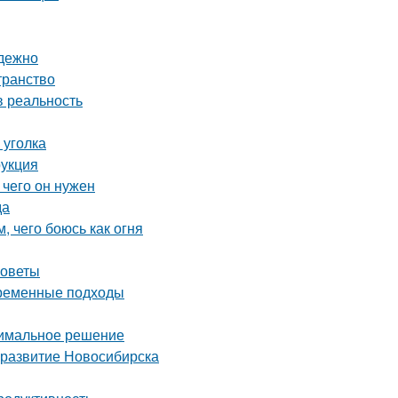
адежно
транство
в реальность
 уголка
рукция
 чего он нужен
да
, чего боюсь как огня
советы
временные подходы
тимальное решение
 развитие Новосибирска