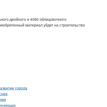
ьного двойного и 4080 облицовочного
риобретенный материал уйдет на строительство
азвитие города
снее
емя
чинающих