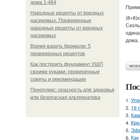
дома 1-464
Приме
Народные рецепты от вредных
(8+8)
насекомых. Проверенные
Сколь
народные рецепты от вредных
одина
насекомых
дома.
Время варить брокколи: 5
проверенных рецептов
Как построить фундамент УШП
читат
своими руками: проверенные
советы и рекомендации
Пос
Пеноплекс: опасность для здоровья
или безопасная альтернатива
1.
Упр
2.
19 
3.
Как
4.
Кре
5.
Эфф
6.
Как