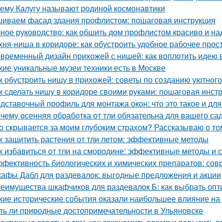
ему Калугу называют родиной космонавтики
иваем фасад здания профлистом: пошаговая инструкция
ное руководство: как обшить дом профлистом красиво и н
хня-ниша в коридоре: как обустроить удобное рабочее прос
временный дизайн прихожей с нишей: как воплотить идею 
кие уникальные музеи техники есть в Москве
к обустроить нишу в прихожей: советы по созданию уютного
к сделать нишу в коридоре своими руками: пошаговая инст
дставочный профиль для монтажа окон: что это такое и для
чему осенняя обработка от тли обязательна для вашего са
о скрывается за моим глубоким страхом? Рассказываю о том
к защитить растения от тли летом: эффективные методы
к избавиться от тли на смородине: эффективные методы и 
фективность биологических и химических препаратов: со
афы Дабл для раздевалок: выгодные предложения и акции
еимущества шкафчиков для раздевалок Б: как выбрать оп
кие исторические события оказали наибольшее влияние на
ть ли природные достопримечательности в Ульяновске