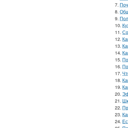
7.
Поч
8.
Обш
9.
Пол
10.
Ку
11.
Со
12.
Ка
13.
Ка
14.
Ка
15.
По
16.
По
17.
Чт
18.
Ка
19.
Ка
20.
Эф
21.
Шк
22.
Пр
23.
Ка
24.
Ес