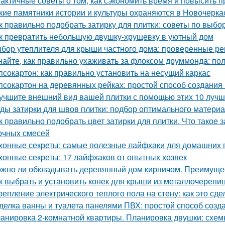
актичные советы о том, как сэкономить время и повысить п
кие памятники истории и культуры охраняются в Новочерка
к правильно подобрать затирку для плитки: советы по выбо
к превратить небольшую двушку-хрущевку в уютный дом
бор утеплителя для крыши частного дома: проверенные р
найте, как правильно ухаживать за флоксом друммонда: по
псокартон: как правильно установить на несущий каркас
псокартон на деревянных рейках: простой способ создания
учшите внешний вид вашей плитки с помощью этих 10 лучш
ды затирки для швов плитки: подбор оптимального матери
к правильно подобрать цвет затирки для плитки. Что такое 
очных смесей
хонные секреты: самые полезные лайфхаки для домашних 
хонные секреты: 17 лайфхаков от опытных хозяек
жно ли обкладывать деревянный дом кирпичом. Преимуще
к выбрать и установить конек для крыши из металлочерепи
репление электрического теплого пола на стену: как это сд
делка ванны и туалета панелями ПВХ: простой способ созда
анировка 2-комнатной квартиры. Планировка двушки: схемы