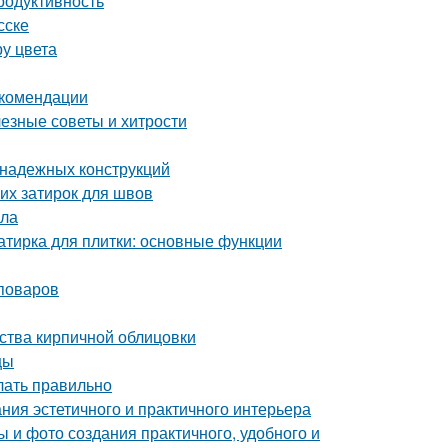
родуктивность
сске
ру цвета
екомендации
лезные советы и хитрости
 надежных конструкций
их затирок для швов
ала
затирка для плитки: основные функции
поваров
ства кирпичной облицовки
цы
елать правильно
ния эстетичного и практичного интерьера
 и фото создания практичного, удобного и