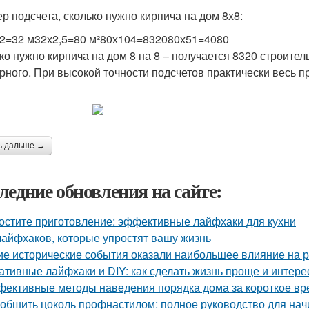
р подсчета, сколько нужно кирпича на дом 8х8:
х2=32 м32х2,5=80 м²80х104=832080х51=4080
ко нужно кирпича на дом 8 на 8 – получается 8320 строител
рного. При высокой точности подсчетов практически весь п
ь дальше →
ледние обновления на сайте:
остите приготовление: эффективные лайфхаки для кухни
лайфхаков, которые упростят вашу жизнь
ие исторические события оказали наибольшее влияние на р
ативные лайфхаки и DIY: как сделать жизнь проще и интере
ективные методы наведения порядка дома за короткое вр
 обшить цоколь профнастилом: полное руководство для на