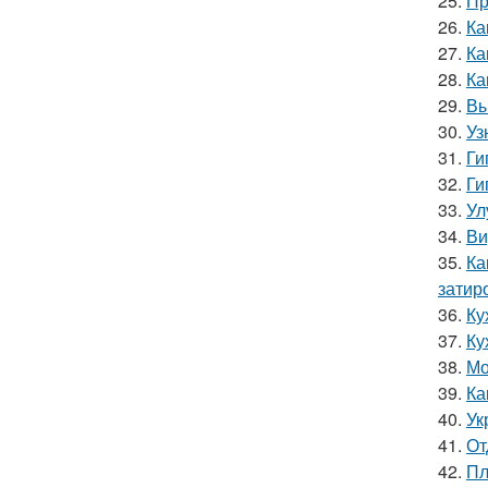
25.
Пр
26.
Ка
27.
Ка
28.
Ка
29.
Вы
30.
Уз
31.
Ги
32.
Ги
33.
Ул
34.
Ви
35.
Ка
затир
36.
Ку
37.
Ку
38.
Мо
39.
Ка
40.
Ук
41.
От
42.
Пл