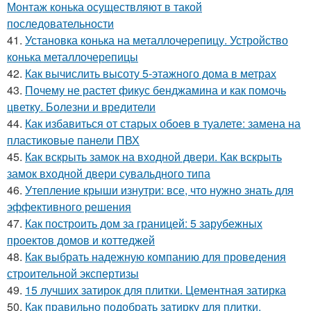
Монтаж конька осуществляют в такой
последовательности
41.
Установка конька на металлочерепицу. Устройство
конька металлочерепицы
42.
Как вычислить высоту 5-этажного дома в метрах
43.
Почему не растет фикус бенджамина и как помочь
цветку. Болезни и вредители
44.
Как избавиться от старых обоев в туалете: замена на
пластиковые панели ПВХ
45.
Как вскрыть замок на входной двери. Как вскрыть
замок входной двери сувальдного типа
46.
Утепление крыши изнутри: все, что нужно знать для
эффективного решения
47.
Как построить дом за границей: 5 зарубежных
проектов домов и коттеджей
48.
Как выбрать надежную компанию для проведения
строительной экспертизы
49.
15 лучших затирок для плитки. Цементная затирка
50.
Как правильно подобрать затирку для плитки.