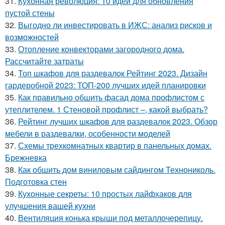
31.
Кухонная революция: 10 идей для обновления
пустой стены
32.
Выгодно ли инвестировать в ИЖС: анализ рисков и
возможностей
33.
Отопление конвекторами загородного дома.
Рассчитайте затраты
34.
Топ шкафов для раздевалок Рейтинг 2023. Дизайн
гардеробной 2023: ТОП-200 лучших идей планировки
35.
Как правильно обшить фасад дома профлистом с
утеплителем. 1 Стеновой профлист –, какой выбрать?
36.
Рейтинг лучших шкафов для раздевалок 2023. Обзор
мебели в раздевалки, особенности моделей
37.
Схемы трехкомнатных квартир в панельных домах.
Брежневка
38.
Как обшить дом виниловым сайдингом Технониколь.
Подготовка стен
39.
Кухонные секреты: 10 простых лайфхаков для
улучшения вашей кухни
40.
Вентиляция конька крыши под металлочерепицу.