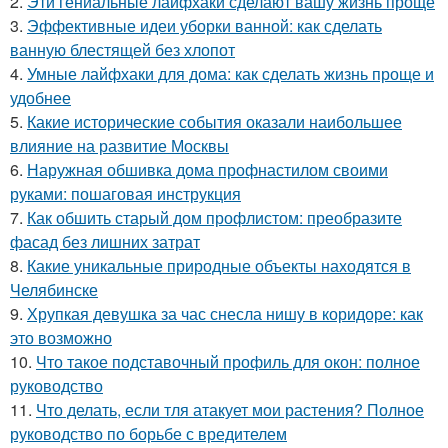
2.
Эти гениальные лайфхаки сделают вашу жизнь проще
3.
Эффективные идеи уборки ванной: как сделать
ванную блестящей без хлопот
4.
Умные лайфхаки для дома: как сделать жизнь проще и
удобнее
5.
Какие исторические события оказали наибольшее
влияние на развитие Москвы
6.
Наружная обшивка дома профнастилом своими
руками: пошаговая инструкция
7.
Как обшить старый дом профлистом: преобразите
фасад без лишних затрат
8.
Какие уникальные природные объекты находятся в
Челябинске
9.
Хрупкая девушка за час снесла нишу в коридоре: как
это возможно
10.
Что такое подставочный профиль для окон: полное
руководство
11.
Что делать, если тля атакует мои растения? Полное
руководство по борьбе с вредителем