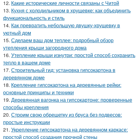
12.
Какие исторические личности связаны с Читой
13.
Кухня с холодильником в хрущевке: как объединить
функциональность и стиль
14.
Как превратить небольшую двушку-хрущевку в
уютный дом
15.
Сделаем ваш дом теплее: подробный обзор
утепления крыши загородного дома
16.
Утепление крыши изнутри: простой способ сохранить
тепло в вашем доме
17.
Строительный гид: установка гипсокартона в
деревянном доме
18.
Крепление гипсокартона на деревянные рейки:
основные принципы и техники
19.
Деревянная вагонка на гипсокартоне: проверенные
способы крепления
20.
Строим свою обрешетку из бруса без подвесов:
простые инструкции
21.
Укрепление гипсокартона на деревянном каркасе:
простой способ создания прочной стены