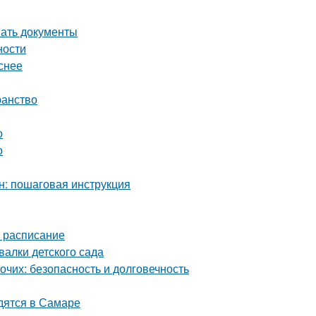
вать документы
ности
снее
ранство
о
о
н: пошаговая инструкция
е расписание
алки детского сада
чих: безопасность и долговечность
дятся в Самаре