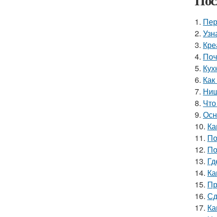
Пос
1.
Пер
2.
Узн
3.
Кре
4.
Поч
5.
Кух
6.
Как
7.
Ниш
8.
Что
9.
Осн
10.
Ка
11.
По
12.
По
13.
Гд
14.
Ка
15.
Пр
16.
Сд
17.
Ка