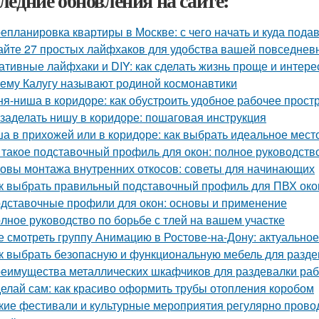
ледние обновления на сайте:
епланировка квартиры в Москве: с чего начать и куда пода
айте 27 простых лайфхаков для удобства вашей повседнев
ативные лайфхаки и DIY: как сделать жизнь проще и интере
ему Калугу называют родиной космонавтики
ня-ниша в коридоре: как обустроить удобное рабочее прост
 заделать нишу в коридоре: пошаговая инструкция
а в прихожей или в коридоре: как выбрать идеальное мест
 такое подставочный профиль для окон: полное руководств
овы монтажа внутренних откосов: советы для начинающих
к выбрать правильный подставочный профиль для ПВХ око
дставочные профили для окон: основы и применение
лное руководство по борьбе с тлей на вашем участке
е смотреть группу Анимацию в Ростове-на-Дону: актуально
к выбрать безопасную и функциональную мебель для раздев
еимущества металлических шкафчиков для раздевалки рабо
елай сам: как красиво оформить трубы отопления коробом
кие фестивали и культурные мероприятия регулярно прово