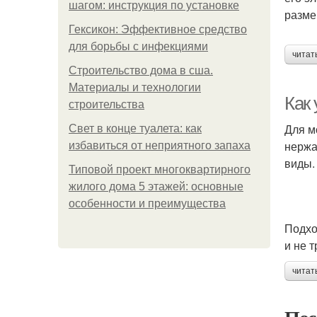
шагом: инструкция по установке
разме
Гексикон: Эффективное средство
для борьбы с инфекциями
читат
Строительство дома в сша.
Материалы и технологии
Как
строительства
Для м
Свет в конце туалета: как
нержа
избавиться от неприятного запаха
виды.
Типовой проект многоквартирного
жилого дома 5 этажей: основные
особенности и преимущества
Подхо
и не 
читат