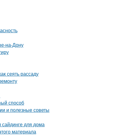
пасность
ве-на-Дону
тиру
ак сеять рассаду
ремонту
и
вый способ
ии и полезные советы
м сайдинге для дома
этого материала