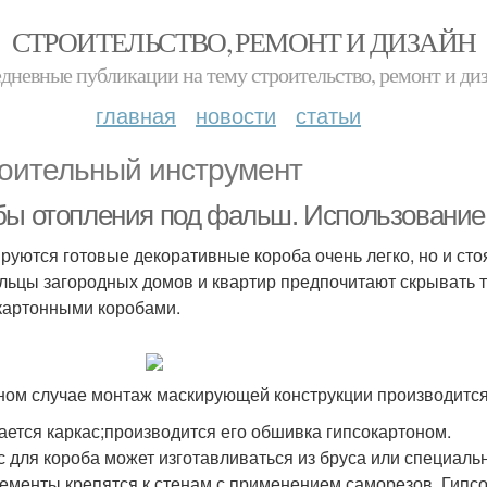
СТРОИТЕЛЬСТВО, РЕМОНТ И ДИЗАЙН
дневные публикации на тему строительство, ремонт и ди
главная
новости
статьи
оительный инструмент
бы отопления под фальш. Использование
руются готовые декоративные короба очень легко, но и сто
льцы загородных домов и квартир предпочитают скрывать
картонными коробами.
ном случае монтаж маскирующей конструкции производитс
ается каркас;производится его обшивка гипсокартоном.
с для короба может изготавливаться из бруса или специаль
лементы крепятся к стенам с применением саморезов. Гипс