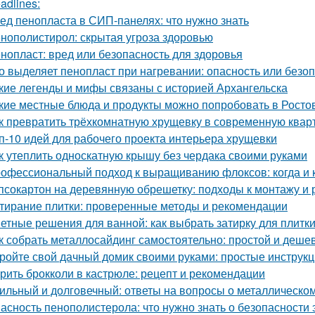
adlines:
ед пенопласта в СИП-панелях: что нужно знать
нополистирол: скрытая угроза здоровью
нопласт: вред или безопасность для здоровья
о выделяет пенопласт при нагревании: опасность или безо
кие легенды и мифы связаны с историей Архангельска
кие местные блюда и продукты можно попробовать в Росто
к превратить трёхкомнатную хрущевку в современную квар
п-10 идей для рабочего проекта интерьера хрущевки
к утеплить односкатную крышу без чердака своими руками
офессиональный подход к выращиванию флоксов: когда и к
псокартон на деревянную обрешетку: подходы к монтажу и 
тирание плитки: проверенные методы и рекомендации
етные решения для ванной: как выбрать затирку для плитк
к собрать металлосайдинг самостоятельно: простой и деше
ройте свой дачный домик своими руками: простые инструкц
рить брокколи в кастрюле: рецепт и рекомендации
ильный и долговечный: ответы на вопросы о металлическо
асность пенополистерола: что нужно знать о безопасности 