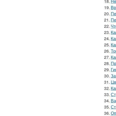
18.
He
19.
Вр
20.
Пе
21.
Пе
22.
Чт
23.
Ка
24.
Ка
25.
Ка
26.
То
27.
Ка
28.
Пр
29.
Ги
30.
За
31.
Цв
32.
Ка
33.
Ст
34.
Ва
35.
Ст
36.
Оп