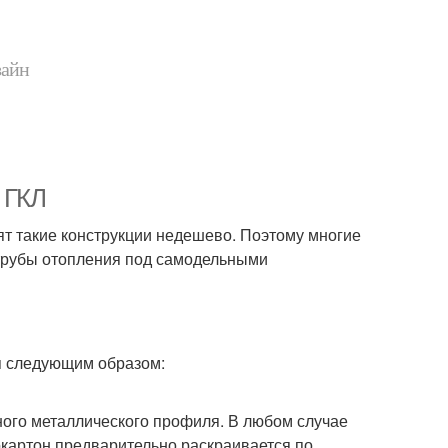
зайн
 ГКЛ
ят такие конструкции недешево. Поэтому многие
 трубы отопления под самодельными
я следующим образом:
ного металлического профиля. В любом случае
окартон предварительно раскраивается по