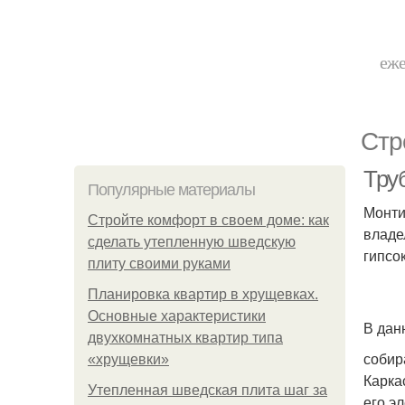
еже
Стр
Тру
Популярные материалы
Монти
Стройте комфорт в своем доме: как
владе
сделать утепленную шведскую
гипсо
плиту своими руками
Планировка квартир в хрущевках.
Основные характеристики
В дан
двухкомнатных квартир типа
собир
«хрущевки»
Карка
Утепленная шведская плита шаг за
его э