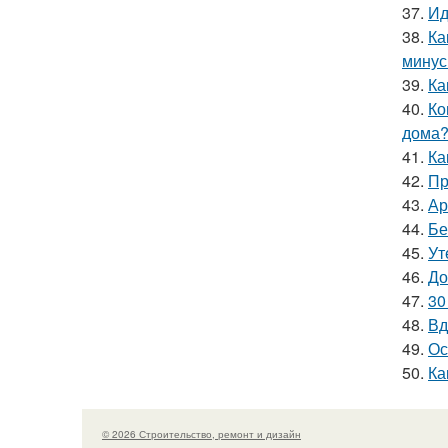
37.
Ид
38.
Ка
мину
39.
Ка
40.
Ко
дома
41.
Ка
42.
Пр
43.
Ар
44.
Бе
45.
Ут
46.
До
47.
30
48.
Вд
49.
Ос
50.
Ка
© 2026 Строительство, ремонт и дизайн