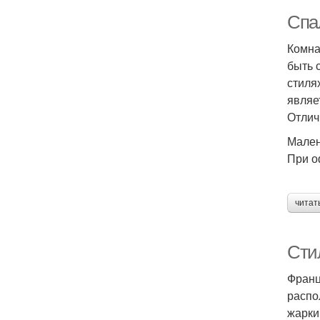
Спа
Комна
быть 
стиля
являе
Отлич
Мален
При о
читат
Сти
Франц
распо
жарки