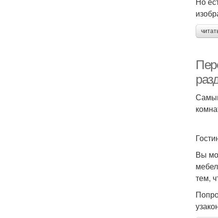
Но ес
изобр
читат
Пер
раз
Самым
комна
Гости
Вы мо
мебел
тем, 
Попро
узако