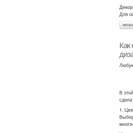
Декор
Для о
читат
Как
диз
Любую
В это
сдела
1. Цве
Выбор
много