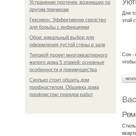
Уют
Устранение протечек, возникших по
другим причинам
Для т
этой 
Гексикон: Эффективное средство
для борьбы с инфекциями
Обои: идеальный выбор для
оформления пустой стены в зале
Сон -
Типовой проект многоквартирного
чтобы
жилого дома 5 этажей: основные
особенности и преимущества
читат
Сколько стоит обшить дом
профнастилом. Обшивка дома
профлистом: порядок работ
Вас
Рем
Стиль
кварт