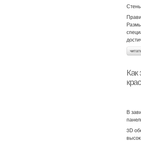
Стены
Прави
Размы
специ
дости
читат
Как 
крас
В зав
панели
3D об
высок