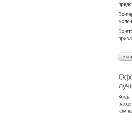
предс
Во-пе
молоч
Во-вт
привл
читат
Офо
луч
Когда
расце
комна