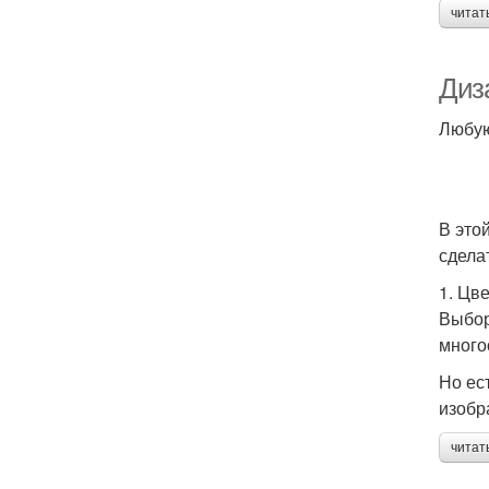
читат
Диз
Любую
В это
сдела
1. Цве
Выбор
много
Но ес
изобр
читат