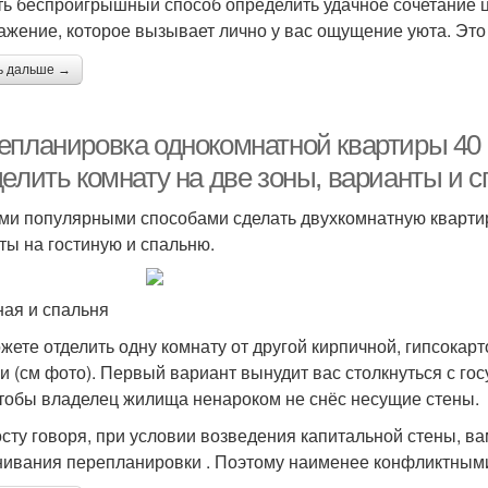
ть беспроигрышный способ определить удачное сочетание цв
ажение, которое вызывает лично у вас ощущение уюта. Это
ь дальше →
епланировка однокомнатной квартиры 40 к
делить комнату на две зоны, варианты и 
и популярными способами сделать двухкомнатную квартир
ты на гостиную и спальню.
ная и спальня
жете отделить одну комнату от другой кирпичной, гипсокар
и (см фото). Первый вариант вынудит вас столкнуться с го
чтобы владелец жилища ненароком не снёс несущие стены.
сту говоря, при условии возведения капитальной стены, в
нивания перепланировки . Поэтому наименее конфликтными