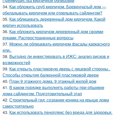
Преимущества кирпичной облицовки
34.
Как обложить сруб кирпичом. Бревенчатый дом —
обкладывать кирпичом или отделывать сайдингом?
35.
Как облицевать деревянный дом кирпичом. Какой
кирпич использовать
36.
Как обложить кирпичом деревянный дом своими
руками. Распространенные вопросы
37.
Можно ли облицевать кирпичом фасады каркасного
или..
38.
Выгодно ли инвестировать в ИЖС: анализ рисков и
возможностей
39.
Как открыть пластиковую дверь с лицевой стороны..
Способы открытия балконной пластиковой двери
40.
План 9 этажного дома. 9 этажный жилой дом
41.
В каком порядке выполнять работы при обшивке
дома сайдингом. Подготовительный этап
42.
Строительный гид: создание коника на крыше дома
самостоятельно
43.
Как использовать пеноплекс без вреда для здоровья.