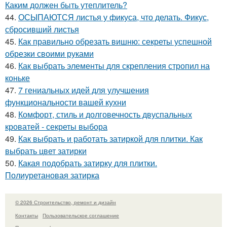
Каким должен быть утеплитель?
44.
ОСЫПАЮТСЯ листья у фикуса, что делать. Фикус,
сбросивший листья
45.
Как правильно обрезать вишню: секреты успешной
обрезки своими руками
46.
Как выбрать элементы для скрепления стропил на
коньке
47.
7 гениальных идей для улучшения
функциональности вашей кухни
48.
Комфорт, стиль и долговечность двуспальных
кроватей - секреты выбора
49.
Как выбрать и работать затиркой для плитки. Как
выбрать цвет затирки
50.
Какая подобрать затирку для плитки.
Полиуретановая затирка
© 2026 Строительство, ремонт и дизайн
Контакты
Пользовательское соглашение