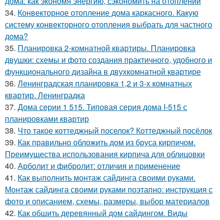
дома: как экономя энергию, сэкономить на отоплении
34.
Конвекторное отопление дома каркасного. Какую
систему конвекторного отопления выбрать для частного
дома?
35.
Планировка 2-комнатной квартиры. Планировка
двушки: схемы и фото создания практичного, удобного и
функционального дизайна в двухкомнатной квартире
36.
Ленинградская планировка 1,2 и 3-х комнатных
квартир. Ленинградка
37.
Дома серии 1 515. Типовая серия дома I-515 с
планировками квартир
38.
Что такое коттеджный поселок? Коттеджный посёлок
39.
Как правильно обложить дом из бруса кирпичом.
Преимущества использования кирпича для облицовки
40.
Арболит и фибролит: отличия и применение
41.
Как выполнить монтаж сайдинга своими руками.
Монтаж сайдинга своими руками поэтапно: инструкция с
фото и описанием, схемы, размеры, выбор материалов
42.
Как обшить деревянный дом сайдингом. Виды