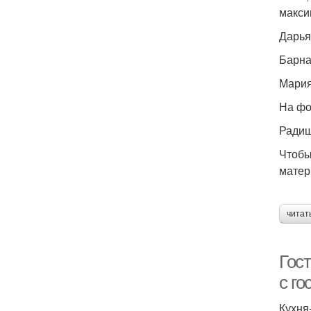
макси
Дарья
Барна
Мария
На фо
Радиш
Чтобы
матер
читат
Гос
с го
Кухня