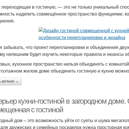
, переходящая в гостиную, — это не только уникальный спо
жность наделить совмещённое пространство функциями, к
днения.
я забывать, что проект перепланировки и объединения двух
му нелишним будет изучить некоторые правила и нюансы об
рвых, кухонное пространство нельзя объединять с комнато
гоэтажном жилом доме объединить гостиную и кухню можно,
ь дальше →
рьер кухни-гостиной в загородном доме. 
мещенная с гостиной
одный дом – это возможность уйти от суеты и шума мегапол
, для дружеских и семейных посиделок нужна просторная ко