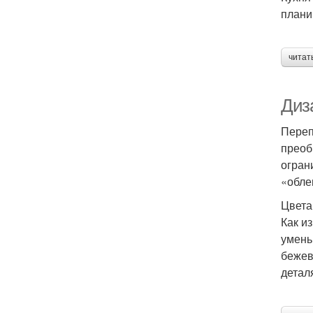
плани
читат
Диза
Переп
преоб
огран
«обле
Цвета
Как и
умень
бежев
детал