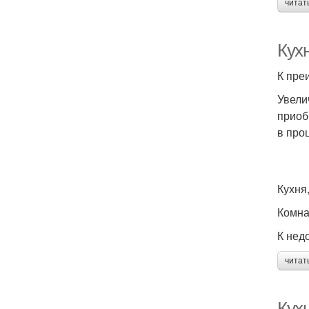
читат
Кух
К пре
Увели
приоб
в про
Кухня
Комна
К нед
читат
Кухн