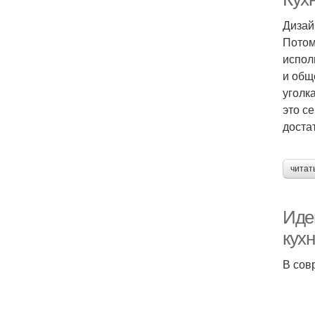
Дизай
Потом
испол
и общ
уголк
это с
доста
читат
Идеи
кух
В сов