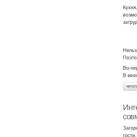
Кухня
возмо
затру
Нельз
Поэто
Во-пе
В мно
читат
Инте
сов
Загор
гости