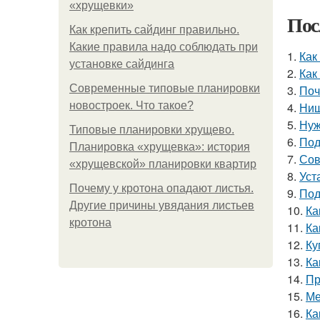
«хрущевки»
Пос
Как крепить сайдинг правильно.
Какие правила надо соблюдать при
1.
Как
установке сайдинга
2.
Как
Современные типовые планировки
3.
Поч
новостроек. Что такое?
4.
Ниш
5.
Нуж
Типовые планировки хрущево.
6.
Под
Планировка «хрущевка»: история
7.
Сов
«хрущевской» планировки квартир
8.
Уст
Почему у кротона опадают листья.
9.
Под
Другие причины увядания листьев
10.
Ка
кротона
11.
Ка
12.
Ку
13.
Ка
14.
Пр
15.
Ме
16.
Ка