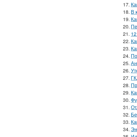
17.
Ка
18.
В 
19.
Ка
20.
Пе
21.
12
22.
Ка
23.
Ка
24.
По
25.
Ан
26.
Ут
27.
ГК
28.
Пр
29.
Ка
30.
Фу
31.
От
32.
Бе
33.
Ка
34.
Эн
35.
Ид