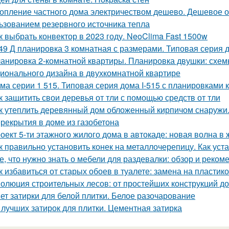
опление частного дома электричеством дешево. Дешевое о
ьзованием резервного источника тепла
к выбрать конвектор в 2023 году. NeoClima Fast 1500w
49 Д планировка 3 комнатная с размерами. Типовая серия д
анировка 2-комнатной квартиры. Планировка двушки: схемы
ионального дизайна в двухкомнатной квартире
ма серии 1 515. Типовая серия дома I-515 с планировками 
к защитить свои деревья от тли с помощью средств от тли
к утеплить деревянный дом обложенный кирпичом снаружи
рекрытия в доме из газобетона
оект 5-ти этажного жилого дома в автокаде: новая волна в
к правильно установить конек на металлочерепицу. Как уст
е, что нужно знать о мебели для раздевалки: обзор и реком
к избавиться от старых обоев в туалете: замена на пласти
олюция строительных лесов: от простейших конструкций д
ет затирки для белой плитки. Белое разочарование
 лучших затирок для плитки. Цементная затирка