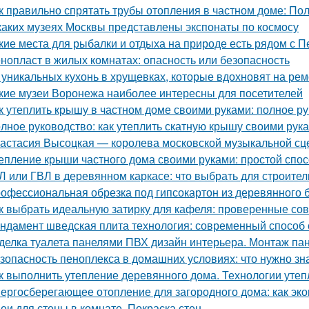
к правильно спрятать трубы отопления в частном доме: По
каких музеях Москвы представлены экспонаты по космосу
кие места для рыбалки и отдыха на природе есть рядом с П
нопласт в жилых комнатах: опасность или безопасность
 уникальных кухонь в хрущевках, которые вдохновят на рем
кие музеи Воронежа наиболее интересны для посетителей
к утеплить крышу в частном доме своими руками: полное р
лное руководство: как утеплить скатную крышу своими рук
астасия Высоцкая — королева московской музыкальной с
епление крыши частного дома своими руками: простой спос
Л или ГВЛ в деревянном каркасе: что выбрать для строител
офессиональная обрезка под гипсокартон из деревянного бр
к выбрать идеальную затирку для кафеля: проверенные со
ндамент шведская плита технология: современный способ 
делка туалета панелями ПВХ дизайн интерьера. Монтаж па
зопасность пеноплекса в домашних условиях: что нужно зн
к выполнить утепление деревянного дома. Технологии уте
ергосберегающее отопление для загородного дома: как эко
еи для стены в комнате. Покраска стен