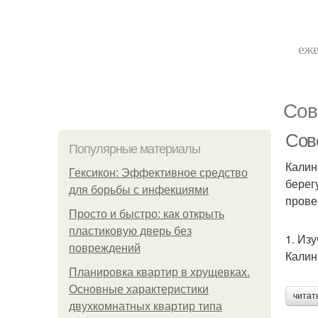
еже
Сов
Сов
Популярные материалы
Калин
Гексикон: Эффективное средство
берег
для борьбы с инфекциями
прове
Просто и быстро: как открыть
пластиковую дверь без
1. Из
повреждений
Калин
Планировка квартир в хрущевках.
Основные характеристики
читат
двухкомнатных квартир типа