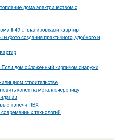
топление дома электричеством с
ома II-49 с планировками квартир
 и фото создания практичного, удобного и
квартир
. Если дом обложенный кирпичом снаружи
 жилищном строительстве
ановить конек на металлочерепицу
ендации
ковые панели ПВХ
о современных технологий