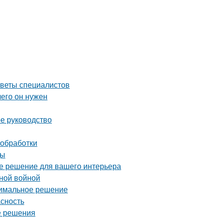
оветы специалистов
чего он нужен
ое руководство
 обработки
ды
ое решение для вашего интерьера
нной войной
тимальное решение
асность
е решения