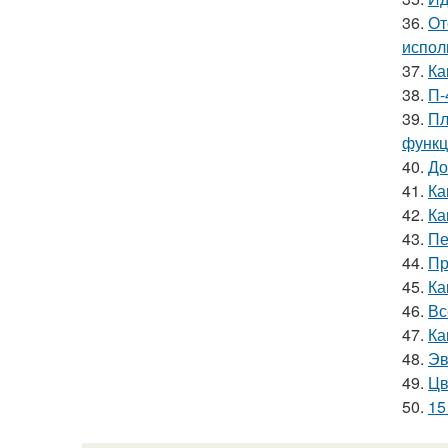
36.
От
испол
37.
Ка
38.
П-
39.
Пл
функц
40.
До
41.
Ка
42.
Ка
43.
Пе
44.
Пр
45.
Ка
46.
Вс
47.
Ка
48.
Эв
49.
Цв
50.
15