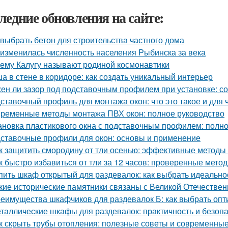
ледние обновления на сайте:
 выбрать бетон для строительства частного дома
 изменилась численность населения Рыбинска за века
ему Калугу называют родиной космонавтики
а в стене в коридоре: как создать уникальный интерьер
ен ли зазор под подставочным профилем при установке: с
ставочный профиль для монтажа окон: что это такое и для 
ременные методы монтажа ПВХ окон: полное руководство
ановка пластикового окна с подставочным профилем: полн
ставочные профили для окон: основы и применение
к защитить смородину от тли осенью: эффективные методы
к быстро избавиться от тли за 12 часов: проверенные мето
пить шкаф открытый для раздевалок: как выбрать идеальн
кие исторические памятники связаны с Великой Отечестве
еимущества шкафчиков для раздевалок Б: как выбрать оп
таллические шкафы для раздевалок: практичность и безоп
к скрыть трубы отопления: полезные советы и современны