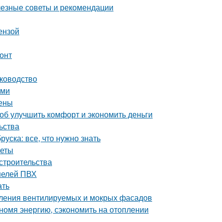
лезные советы и рекомендации
ензой
онт
уководство
ами
цены
об улучшить комфорт и экономить деньги
ьства
уска: все, что нужно знать
веты
строительства
нелей ПВХ
ать
пления вентилируемых и мокрых фасадов
номя энергию, сэкономить на отоплении