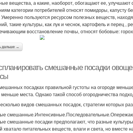
ные вещества, а какие, наоборот, обогащают ее, улучшают
ниям категории потребителей относят помидоры, капусту бе
. Умеренно пользуются ресурсом полезных веществ, находя
ий, такие культуры, как лук и чеснок, картофель и перец , р
ечивающим восстановление почвы, относят бобовые: горох
ь дальше →
 спланировать смешанные посадки овоще
сы
мешанных посадках правильной густоты на огороде меньше 
 меньше места. Однако такой способ огородничества подхо
несколько видов смешанных посадок, стратегии которых ра
ые смешанные.Интенсивные.Последовательные.Опережа
ые смешанные посадки предполагают, что разные культуры 
й хватало питательных веществ, влаги и света, но вместе н