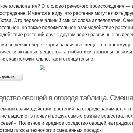
акое аллелопатия? Это слово греческого происхождения — a
острадание. Имеется в виду, что растения могут влиять друг
бства. Это первоначальный смысл слова аллелопатия. Сейч
ательное, но также положительное взаимодействие растени
одействие растений друг с другом через различные выделе
ния выделяют через корни различные вещества, преимущест
гически активные вещества, антибиотики, гормоны, энзимы,
ния, как положительно, так и отрицательно.
ь дальше →
едство овощей в огороде таблица. Смеш
емами взаимодействия растений на огороде занимается с
ние выделяет в почву и воздух самые разные вещества, п
оседей». Полезное и вредное соседство овощей на грядках 
отрим плюсы технологии смешанных посадок: