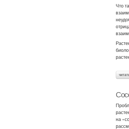
Что т
взаим
неудо
отриц
взаим
Расте
биоло
расте
читат
Сос
Пробл
расте
на «с
рассм