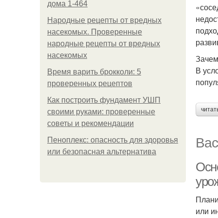
дома 1-464
«сосе
недос
Народные рецепты от вредных
подхо
насекомых. Проверенные
разви
народные рецепты от вредных
насекомых
Зачем
В усл
Время варить брокколи: 5
попул
проверенных рецептов
Как построить фундамент УШП
читат
своими руками: проверенные
советы и рекомендации
Вас
Пеноплекс: опасность для здоровья
или безопасная альтернатива
Осн
уро
Плани
или и