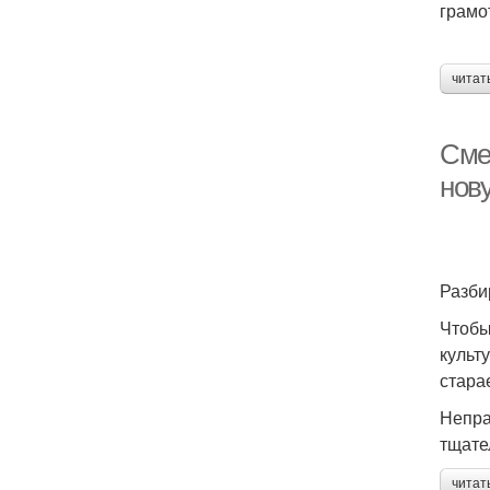
грамо
читат
Сме
нов
Разби
Чтобы
культ
стара
Непра
тщате
читат