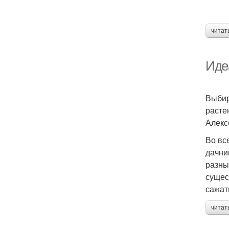
читат
Иде
Выбир
расте
Алекс
Во вс
дачни
разны
сущес
сажат
читат