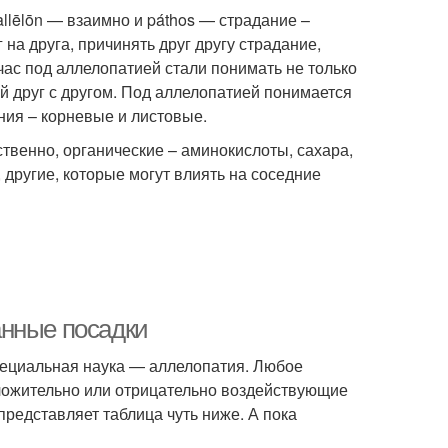
llēlōn — взаимно и páthos — страдание –
 на друга, причинять друг другу страдание,
ас под аллелопатией стали понимать не только
й друг с другом. Под аллелопатией понимается
ния – корневые и листовые.
венно, органические – аминокислоты, сахара,
 другие, которые могут влиять на соседние
анные посадки
пециальная наука — аллелопатия. Любое
оложительно или отрицательно воздействующие
представляет таблица чуть ниже. А пока