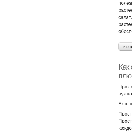
полез
расте
салат
растен
обесп
читат
Как
плю
При с
нужно
Есть 
Прост
Прост
каждо