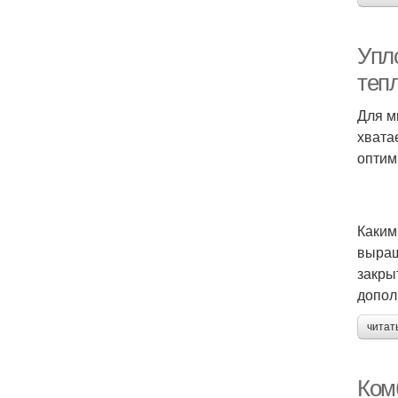
Упло
теп
Для м
хвата
оптим
Каким
выращ
закры
допо
читат
Ком