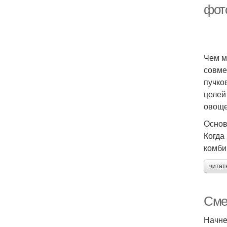
фот
Чем м
совме
пучко
целей
овоще
Основ
Когда
комби
читат
Сме
Начне