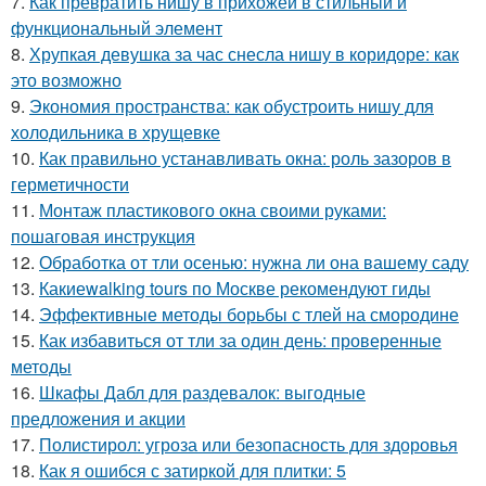
7.
Как превратить нишу в прихожей в стильный и
функциональный элемент
8.
Хрупкая девушка за час снесла нишу в коридоре: как
это возможно
9.
Экономия пространства: как обустроить нишу для
холодильника в хрущевке
10.
Как правильно устанавливать окна: роль зазоров в
герметичности
11.
Монтаж пластикового окна своими руками:
пошаговая инструкция
12.
Обработка от тли осенью: нужна ли она вашему саду
13.
Какиеwalking tours по Москве рекомендуют гиды
14.
Эффективные методы борьбы с тлей на смородине
15.
Как избавиться от тли за один день: проверенные
методы
16.
Шкафы Дабл для раздевалок: выгодные
предложения и акции
17.
Полистирол: угроза или безопасность для здоровья
18.
Как я ошибся с затиркой для плитки: 5