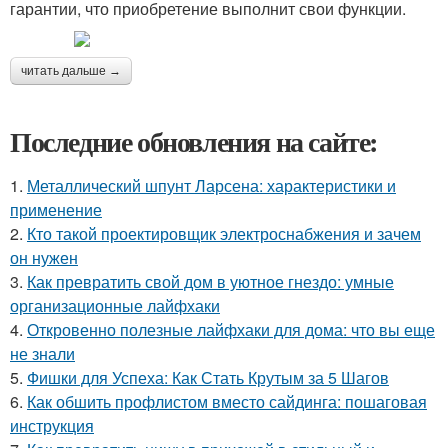
гарантии, что приобретение выполнит свои функции.
читать дальше →
Последние обновления на сайте:
1.
Металлический шпунт Ларсена: характеристики и
применение
2.
Кто такой проектировщик электроснабжения и зачем
он нужен
3.
Как превратить свой дом в уютное гнездо: умные
организационные лайфхаки
4.
Откровенно полезные лайфхаки для дома: что вы еще
не знали
5.
Фишки для Успеха: Как Стать Крутым за 5 Шагов
6.
Как обшить профлистом вместо сайдинга: пошаговая
инструкция