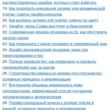
распространённых ошибок, которых стоит избегать
19.
Как подобрать идеальную затирку для керамической
плитки: советы профессионалов
20.
Как выбрать затирку для плитки: советы по цвету
21.
Узнайте, когда Слава выступит в Красноярске
22.
Современная двушка хрущевка на 5х: как обустроить
уютное гнездо
23.
Как превратить старую хрущевку в современный дом
24.
Дизайн двухкомнатной хрущевки: идеи для
перепланировки и без
25.
Полное руководство: как правильно установить
пароизоляцию шаг за шагом
26.
Строительство каркаса из дерева под гипсокартон:
основные принципы и рекомендации
27.
Внутренняя обшивка деревянного дома
гипсокартоном: эффективный способ улучшения
теплоизоляции и звукоизоляции
28.
Профессиональный подход к затирке плитки в
ванной: основные принципы и рекомендации