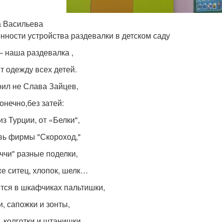
 Васильева
нности устройства раздевалки в детском саду
 – наша раздевалка ,
т одежду всех детей.
оил не Слава Зайцев,
онечно,без затей:
з Турции, от «Белки",
вь фирмы "Скороход,"
уччи" разные поделки,
же ситец, хлопок, шелк…
тся в шкафчиках пальтишки,
, сапожки и зонты,
, колготки и штанишки