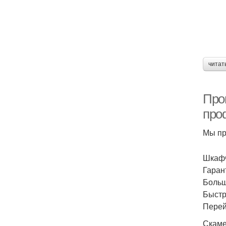
читат
Про
про
Мы пр
Шкафч
Гаран
Больш
Быстр
Перей
Скаме