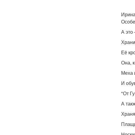
Ирина
Особе
А это
Храни
Её кр
Она, к
Меха и
И обу
"От Г
А так
Храня
Плащи
Носки