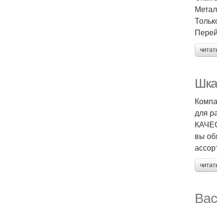
Метал
Тольк
Перей
читат
Шка
Компа
для р
КАЧЕС
вы об
ассор
читат
Вас