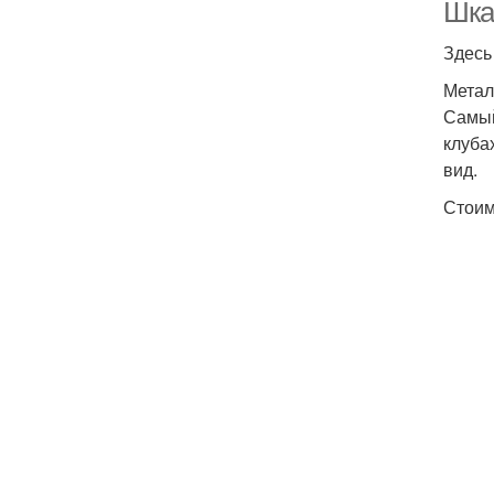
Шка
Здесь
Метал
Самый
клуба
вид.
Стоим