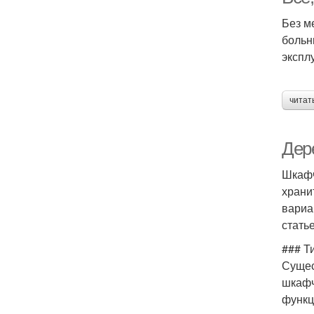
Без м
больн
экспл
читат
Дер
Шкафч
храни
вариа
стать
### Т
Сущес
шкафч
функц