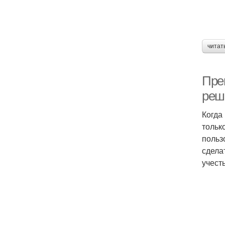
читат
Пре
реш
Когда
тольк
польз
сдела
учест