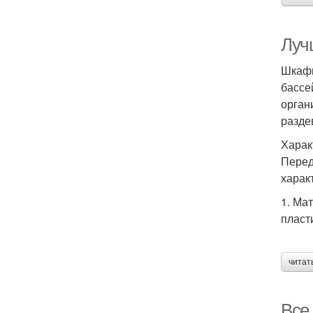
Луч
Шкафы
бассе
орган
разде
Харак
Перед
харак
1. Ма
пласти
читат
Все,