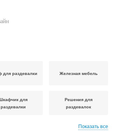
зайн
 для раздевалки
Железная мебель
Шкафчик для
Решения для
раздевалки
раздевалок
Показать все
и для раздевалки
Мебели в раздевалке