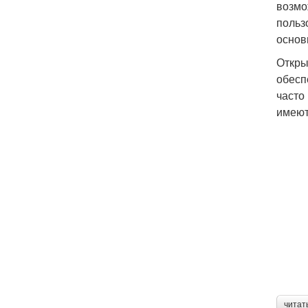
возмо
польз
основ
Откры
обесп
часто
имеют
читат