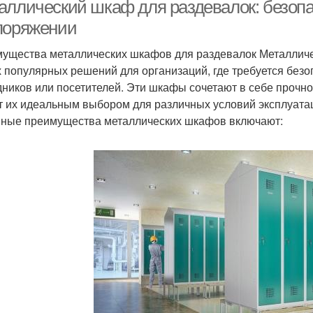
аллический шкаф для раздевалок: безопа
поряжении
ущества металлических шкафов для раздевалок Металличе
рядок в раздевалке
Мебель для раздевалки
Дерев
 популярных решений для организаций, где требуется без
дников или посетителей. Эти шкафы сочетают в себе прочно
т их идеальным выбором для различных условий эксплуата
ные преимущества металлических шкафов включают:
Шкафчик для
Мебели в раздевалки
раздевалок
фчики в раздевалку
Секции для раздевалок
Шка
Раздевалки на
Шкафчик в раздевалку
производстве