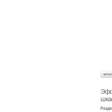
читат
Эфф
шка
Разде