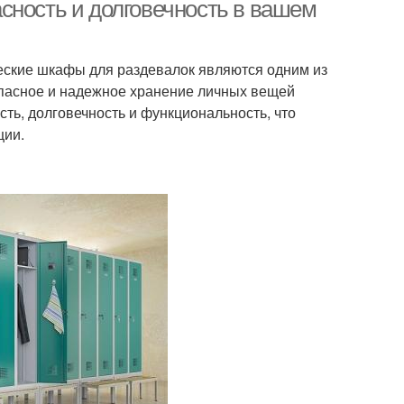
сность и долговечность в вашем
ские шкафы для раздевалок являются одним из
Раздевалки в
янные раздевалки
опасное и надежное хранение личных вещей
помещении
сть, долговечность и функциональность, что
ции.
Шкафчики для
Мебель для фитнес
раздевалки
фы в раздевалки
Шкафчик в раздевалке
Скамейки для
раздевалок