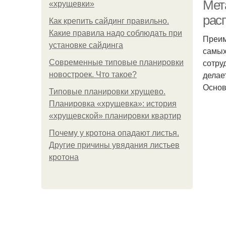
Мет
«хрущевки»
рас
Как крепить сайдинг правильно.
Какие правила надо соблюдать при
Преим
По
установке сайдинга
самых
сотру
Современные типовые планировки
делае
новостроек. Что такое?
Основ
Типовые планировки хрущево.
Планировка «хрущевка»: история
«хрущевской» планировки квартир
Почему у кротона опадают листья.
Шка
Другие причины увядания листьев
кротона