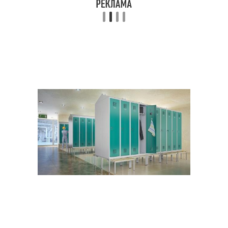
Деревянные
Раздевалки в
раздевалки
помещении
Шкафчик для
раздевалок