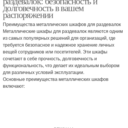
раздевалок: безопасность и
долговечность в вашем
распоряжении
Шкафчик для
Решения для
Преимущества металлических шкафов для раздевалок
раздевалки
раздевалок
Металлические шкафы для раздевалок являются одним
из самых популярных решений для организаций, где
требуется безопасное и надежное хранение личных
вещей сотрудников или посетителей. Эти шкафы
Шкафы для раздевалки
Системы в раздевалках
сочетают в себе прочность, долговечность и
функциональность, что делает их идеальным выбором
для различных условий эксплуатации.
Основные преимущества металлических шкафов
включают:
Мебели для раздевалки
Мебели в раздевалке
Порядок в раздевалке
Мебель для раздевалки