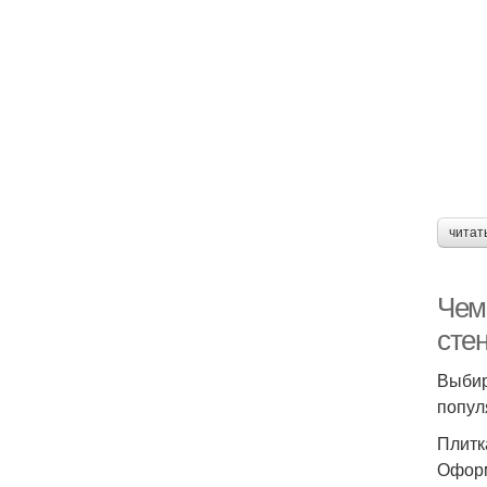
читат
Чем
сте
Выбир
попул
Плитк
Оформ