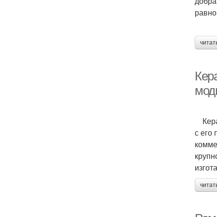
добра
равно
читат
Кер
мод
Керам
с его
комме
крупн
изгот
читат