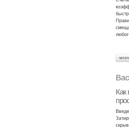
коэфф
быстр
Прави
смеща
любог
читат
Вас
Как
про
Введ
Затир
скрыв