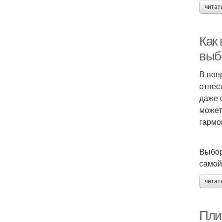
читат
Как
выб
В воп
отнес
даже 
может
гармо
Выбор
самой
читат
Плит