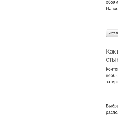
обоям
Нанос
читат
Как 
стык
Контр
необы
затир
Выбра
распо