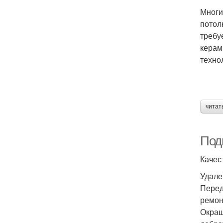
Многи
потол
требу
керам
техно
читат
Подг
Качес
Удале
Перед
ремон
Окраш