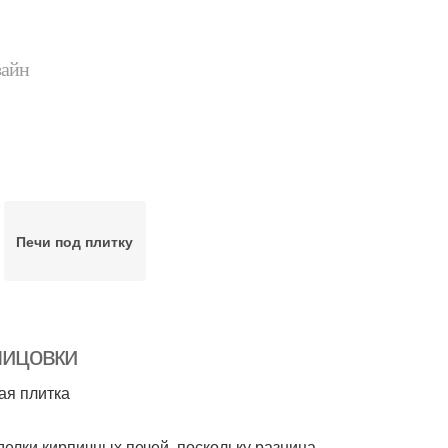
зайн
Печи под плитку
лицовки
ая плитка
делки кирпичных печей, поскольку разница