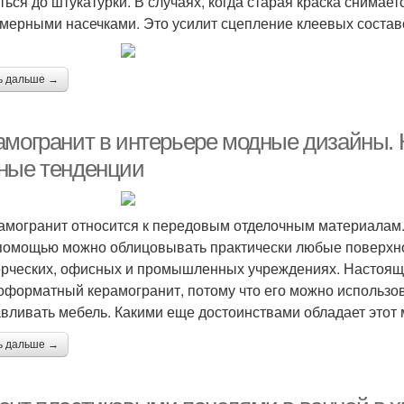
ться до штукатурки. В случаях, когда старая краска снимае
мерными насечками. Это усилит сцепление клеевых состав
ь дальше →
амогранит в интерьере модные дизайны. 
ные тенденции
огранит относится к передовым отделочным материалам. 
 помощью можно облицовывать практически любые поверхно
рческих, офисных и промышленных учреждениях. Настоящ
оформатный керамогранит, потому что его можно использова
авливать мебель. Какими еще достоинствами обладает это
ь дальше →