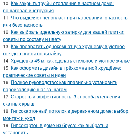
10.
Как закрыть трубы отопления в частном доме:
пошаговая инструкция
11.
Что выделяет пенопласт при нагревании: опасность
или безопасность
12.
Как выбрать идеальную затирку для вашей плитки:
советы по составу и цвету
13.
Как превратить однокомнатную хрущевку в уютное
гнездо: советы по дизайну
14.
Хрущевка 45 м: как сделать стильное и уютное жилье
15.
Как оформить дизайн в трёхкомнатной хрущёвке:
практические советы и идеи
16.
Полное руководство: как правильно установить
пароизоляцию шаг за шагом
17.
Скорость и эффективность: 3 способа утепления
скатных крыш
18.
Гипсокартонный потолок в деревянном доме: выбор,
монтаж и уход
19.
Гипсокартон в доме из бруса: как выбрать и
установить