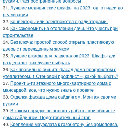
руками. Распространенные вопросы
31.
Лучшие медицинские шкафы на 2023 год: от идеи до
реализации
32.
Конвекторы или электрокотел с радиаторами.
33.
Как сэкономить на отоплении дачи. Что учесть при
строительстве
34.
Без ключа: простой способ открыть пластиковую
дверь с поврежденным замком
35.
Лучшие шкафы для раздевалок 2023. Шкафы для
раздевалок, как лучше выбрать
36.
Как правильно обшить фасад дома профлистом с
утеплителем. 1 Стеновой профлист –, какой выбрать?
37.
Проект 5-ти этажного многоквартирного дома с
мансардой: все, что нужно знать о проекте
38.
Отделка фасада дома сайдингом. Монтаж своими
руками
39.
В каком порядке выполнять работы при обшивке
дома сайдингом. Подготовительный этап
40.
Крепление мауэрлата к газобетону без армопояса.