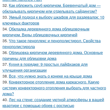
32.
Как обложить сруб кирпичом. Бревенчатый дом —
обкладывать кирпичом или отделывать сайдингом?
33.
Умный подход к выбору шкафов для раздевалок: 10
ключевых факторов
34.
Обкладка деревянного дома облицовочным
кирпичом. Виды облицовочных кирпичей
35.
Что такое пеноплекс и пенополистирол. Свойства
пенополистирола
36.
Облицовка кирпичом деревянного дома. Основные
причины для облицовки дома
37.
Кухня в порядке: 9 простых лайфхаков для
улучшения организации
38.
Все, что нужно знать о конеке на крыше дома
39.
Конвекторное отопление дома каркасного. Какую
систему конвекторного отопления выбрать для частного
дома?
40.
Лес на стене: создание уютной атмосферы в вашей
квартире с помощью обоев с росписью