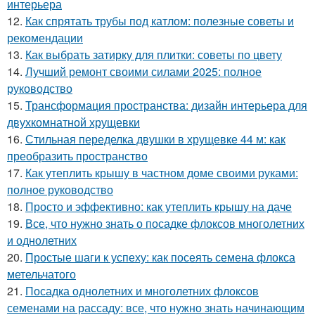
интерьера
12.
Как спрятать трубы под катлом: полезные советы и
рекомендации
13.
Как выбрать затирку для плитки: советы по цвету
14.
Лучший ремонт своими силами 2025: полное
руководство
15.
Трансформация пространства: дизайн интерьера для
двухкомнатной хрущевки
16.
Стильная переделка двушки в хрущевке 44 м: как
преобразить пространство
17.
Как утеплить крышу в частном доме своими руками:
полное руководство
18.
Просто и эффективно: как утеплить крышу на даче
19.
Все, что нужно знать о посадке флоксов многолетних
и однолетних
20.
Простые шаги к успеху: как посеять семена флокса
метельчатого
21.
Посадка однолетних и многолетних флоксов
семенами на рассаду: все, что нужно знать начинающим